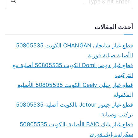
S
e
a
أحدث المقالات
r
c
قطع غيار شانجان CHANGAN الكويت 50805535
h
الأصلية صيانة فورية
f
قطع غيار دومي Domi الكويت 50805535 أصلية مع
o
التركيب
r
قطع غيار جيلي Geely الكويت 50805535 الأصلية
:
المكفولة
قطع غيار جيتور Jetour بالكويت أصلية 50805535
تركيب وصيانة
قطع غيار بايك BAIC الأصلية بالكويت 50805535
سكراب بايك فوري