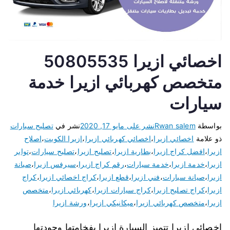
اخصائي ازيرا 50805535
متخصص كهربائي ازيرا خدمة
سيارات
بواسطة
Rwan salem
نشر على
مايو 17, 2020
نشر في
تصليح سيارات
ذو علامة
اخصائي ازيرا
،
اخصائي كهربائي ازيرا
،
ازيرا الكويت
،
اصلاح
ازيرا
،
افضل كراج ازيرا
،
بطارية ازيرا
،
تصليح ازيرا
،
تصليح سيارات
،
تواير
ازيرا
،
خدمة ازيرا
،
خدمة سيارات
،
رقم كراج ازيرا
،
سيرفس ازيرا
،
صيانة
ازيرا
،
صيانة سيارات
،
فني ازيرا
،
قطع ازيرا
،
كراج اخصائي ازيرا
،
كراج
ازيرا
،
كراج تصليح ازيرا
،
كراج سيارات ازيرا
،
كهربائي ازيرا
،
متخصص
ازيرا
،
متخصص كهربائي ازيرا
،
ميكانيكي ازيرا
،
ورشة ازيرا
اخصائي ازيرا تتميز السيارة ازيرا بفخامتها وجودتها