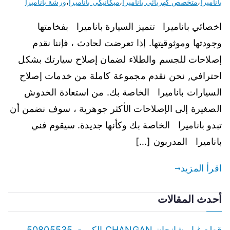
باناميرا
،
متخصص كهربائي باناميرا
،
ميكانيكي باناميرا
،
ورشة باناميرا
اخصائي باناميرا تتميز السيارة باناميرا بفخامتها
وجودتها وموثوقيتها. إذا تعرضت لحادث ، فإننا نقدم
إصلاحات للجسم والطلاء لضمان إصلاح سيارتك بشكل
احترافي, نحن نقدم مجموعة كاملة من خدمات إصلاح
السيارات باناميرا الخاصة بك. من استعادة الخدوش
الصغيرة إلى الإصلاحات الأكثر جوهرية ، سوف نضمن أن
تبدو باناميرا الخاصة بك وكأنها جديدة. سيقوم فني
باناميرا المدربون […]
اقرأ المزيد
أحدث المقالات
قطع غيار شانجان CHANGAN الكويت 50805535