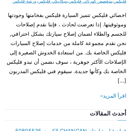
فليكس
،
متخصص كهربائي فليكس
،
ميكانيكي فليكس
،
ورشة فليكس
اخصائي فليكس تتميز السيارة فليكس بفخامتها وجودتها
وموثوقيتها. إذا تعرضت لحادث ، فإننا نقدم إصلاحات
للجسم والطلاء لضمان إصلاح سيارتك بشكل احترافي,
نحن نقدم مجموعة كاملة من خدمات إصلاح السيارات
فليكس الخاصة بك. من استعادة الخدوش الصغيرة إلى
الإصلاحات الأكثر جوهرية ، سوف نضمن أن تبدو فليكس
الخاصة بك وكأنها جديدة. سيقوم فني فليكس المدربون
[…]
اقرأ المزيد
أحدث المقالات
قطع غيار شانجان CHANGAN الكويت 50805535