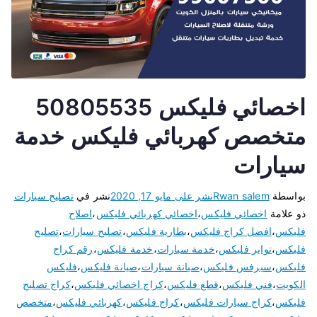
اخصائي فليكس 50805535
متخصص كهربائي فليكس خدمة
سيارات
بواسطة
Rwan salem
نشر على
مايو 17, 2020
نشر في
تصليح سيارات
ذو علامة
اخصائي فليكس
،
اخصائي كهربائي فليكس
،
اصلاح
فليكس
،
افضل كراج فليكس
،
بطارية فليكس
،
تصليح سيارات
،
تصليح
فليكس
،
تواير فليكس
،
خدمة سيارات
،
خدمة فليكس
،
رقم كراج
فليكس
،
سيرفس فليكس
،
صيانة سيارات
،
صيانة فليكس
،
فليكس
الكويت
،
فني فليكس
،
قطع فليكس
،
كراج اخصائي فليكس
،
كراج تصليح
فليكس
،
كراج سيارات فليكس
،
كراج فليكس
،
كهربائي فليكس
،
متخصص