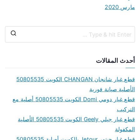
مارس 2020
S
e
a
أحدث المقالات
r
c
قطع غيار شانجان CHANGAN الكويت 50805535
h
الأصلية صيانة فورية
f
قطع غيار دومي Domi الكويت 50805535 أصلية مع
o
التركيب
r
قطع غيار جيلي Geely الكويت 50805535 الأصلية
:
المكفولة
قطع غيار جيتور Jetour بالكويت أصلية 50805535