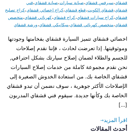
قشقاي
،
سيرفس قشقاي
،
صيانة سيارات
،
صيانة قشقاي
،
فني
قشقاي
،
قشقاي الكويت
،
قطع قشقاي
،
كراج اخصائي قشقاي
،
كراج تصليح
قشقاي
،
كراج سيارات قشقاي
،
كراج قشقاي
،
كهربائي قشقاي
،
متخصص
قشقاي
،
متخصص كهربائي قشقاي
،
ميكانيكي قشقاي
،
ورشة قشقاي
اخصائي قشقاي تتميز السيارة قشقاي بفخامتها وجودتها
وموثوقيتها. إذا تعرضت لحادث ، فإننا نقدم إصلاحات
للجسم والطلاء لضمان إصلاح سيارتك بشكل احترافي,
نحن نقدم مجموعة كاملة من خدمات إصلاح السيارات
قشقاي الخاصة بك. من استعادة الخدوش الصغيرة إلى
الإصلاحات الأكثر جوهرية ، سوف نضمن أن تبدو قشقاي
الخاصة بك وكأنها جديدة. سيقوم فني قشقاي المدربون
[…]
اقرأ المزيد
أحدث المقالات