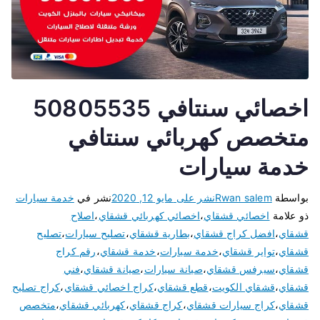
اخصائي سنتافي 50805535
متخصص كهربائي سنتافي
خدمة سيارات
بواسطة
Rwan salem
نشر على
مايو 12, 2020
نشر في
خدمة سيارات
ذو علامة
اخصائي قشقاي
،
اخصائي كهربائي قشقاي
،
اصلاح
قشقاي
،
افضل كراج قشقاي
،
بطارية قشقاي
،
تصليح سيارات
،
تصليح
قشقاي
،
تواير قشقاي
،
خدمة سيارات
،
خدمة قشقاي
،
رقم كراج
قشقاي
،
سيرفس قشقاي
،
صيانة سيارات
،
صيانة قشقاي
،
فني
قشقاي
،
قشقاي الكويت
،
قطع قشقاي
،
كراج اخصائي قشقاي
،
كراج تصليح
قشقاي
،
كراج سيارات قشقاي
،
كراج قشقاي
،
كهربائي قشقاي
،
متخصص