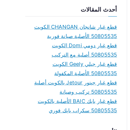
a
أحدث المقالات
r
c
قطع غيار شانجان CHANGAN الكويت
h
50805535 الأصلية صيانة فورية
f
قطع غيار دومي Domi الكويت
o
50805535 أصلية مع التركيب
r
قطع غيار جيلي Geely الكويت
:
50805535 الأصلية المكفولة
قطع غيار جيتور Jetour بالكويت أصلية
50805535 تركيب وصيانة
قطع غيار بايك BAIC الأصلية بالكويت
50805535 سكراب بايك فوري