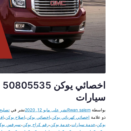
اخ
سيارات
بواسطة
Rwan salem
نشر على
مايو 12, 2020
نشر في
تصليح
ذو علامة
اخصائي كهربائي يوكن
،
اخصائي يوكن
،
اصلاح يوكن
،
اف
يوكن
،
خدمة سيارات
،
خدمة يوكن
،
رقم كراج يوكن
،
سيرفس يوك