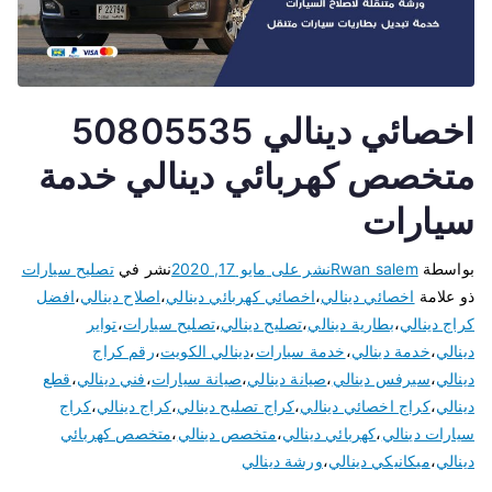
اخصائي دينالي 50805535
متخصص كهربائي دينالي خدمة
سيارات
بواسطة
Rwan salem
نشر على
مايو 17, 2020
نشر في
تصليح سيارات
ذو علامة
اخصائي دينالي
،
اخصائي كهربائي دينالي
،
اصلاح دينالي
،
افضل
كراج دينالي
،
بطارية دينالي
،
تصليح دينالي
،
تصليح سيارات
،
تواير
دينالي
،
خدمة دينالي
،
خدمة سيارات
،
دينالي الكويت
،
رقم كراج
دينالي
،
سيرفس دينالي
،
صيانة دينالي
،
صيانة سيارات
،
فني دينالي
،
قطع
دينالي
،
كراج اخصائي دينالي
،
كراج تصليح دينالي
،
كراج دينالي
،
كراج
سيارات دينالي
،
كهربائي دينالي
،
متخصص دينالي
،
متخصص كهربائي
دينالي
،
ميكانيكي دينالي
،
ورشة دينالي