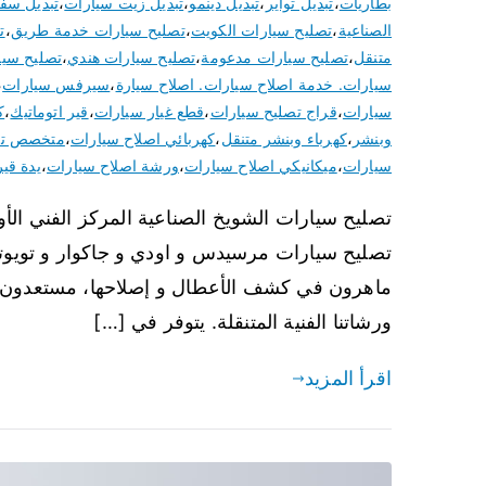
بطاريات
،
تبديل تواير
،
تبديل دينمو
،
تبديل زيت سيارات
،
تبديل سف
الصناعية
،
تصليح سيارات الكويت
،
تصليح سيارات خدمة طريق
،
ت
متنقل
،
تصليح سيارات مدعومة
،
تصليح سيارات هندي
،
تصليح سيا
سيارات. خدمة اصلاح سيارات. اصلاح سيارة
،
سيرفس سيارات
،
سيارات
،
قراج تصليح سيارات
،
قطع غيار سيارات
،
قير اتوماتيك
،
ك
وبنشر
،
كهرباء وبنشر متنقل
،
كهربائي اصلاح سيارات
،
متخصص تك
سيارات
،
ميكانيكي اصلاح سيارات
،
ورشة اصلاح سيارات
،
يدة قير
تصليح سيارات الشويخ الصناعية المركز الفني الأ
تصليح سيارات مرسيدس و اودي و جاكوار و تويوتا 
ماهرون في كشف الأعطال و إصلاحها، مستعدون ل
ورشاتنا الفنية المتنقلة. يتوفر في […]
اقرأ المزيد