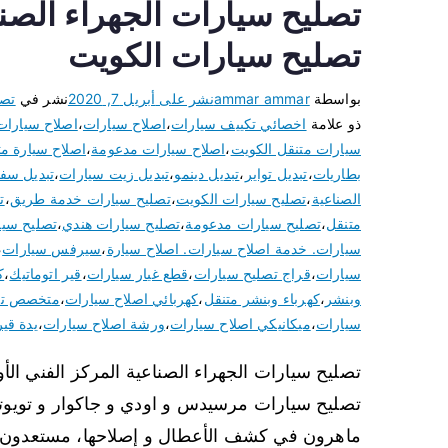
تصليح سيارات الكويت
بواسطة
ammar ammar
نشر على
أبريل 7, 2020
نشر في
تصل
ذو علامة
اخصائي تكييف سيارات
،
اصلاح سيارات
،
اصلاح سيارات
سيارات متنقل الكويت
،
اصلاح سيارات مدعومة
،
اصلاح سيارة مت
بطاريات
،
تبديل تواير
،
تبديل دينمو
،
تبديل زيت سيارات
،
تبديل سف
الصناعية
،
تصليح سيارات الكويت
،
تصليح سيارات خدمة طريق
،
ت
متنقل
،
تصليح سيارات مدعومة
،
تصليح سيارات هندي
،
تصليح سيا
سيارات. خدمة اصلاح سيارات. اصلاح سيارة
،
سيرفس سيارات
،
سيارات
،
قراج تصليح سيارات
،
قطع غيار سيارات
،
قير اتوماتيك
،
ك
وبنشر
،
كهرباء وبنشر متنقل
،
كهربائي اصلاح سيارات
،
متخصص تك
سيارات
،
ميكانيكي اصلاح سيارات
،
ورشة اصلاح سيارات
،
يدة قير
تصليح سيارات الجهراء الصناعية المركز الفني ال
تصليح سيارات مرسيدس و اودي و جاكوار و تويوتا 
ماهرون في كشف الأعطال و إصلاحها، مستعدون ل