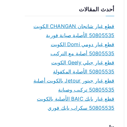
a
أحدث المقالات
r
c
قطع غيار شانجان CHANGAN الكويت
h
50805535 الأصلية صيانة فورية
f
قطع غيار دومي Domi الكويت
o
50805535 أصلية مع التركيب
r
قطع غيار جيلي Geely الكويت
:
50805535 الأصلية المكفولة
قطع غيار جيتور Jetour بالكويت أصلية
50805535 تركيب وصيانة
قطع غيار بايك BAIC الأصلية بالكويت
50805535 سكراب بايك فوري