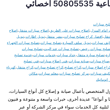
تصليح سيارات الجهراء الصناعية 50805535 اخصائي
يح سيارات
 امام المنزل
،
اصلاح سيارات على الطريق
،
اصلاح سيارات متنقل
،
اصلاح
نقل
،
افضل كراج تصليح سيارات
،
بنشر متنقل
،
تبديل اطارات
،
تبديل
ايف سيارات
،
تبديل سلف السيارة
،
تصليح سيارات
،
تصليح سيارات الجهراء
صليح سيارات رخيص
،
تصليح سيارات عند البيت
،
تصليح سيارات
رة
،
تصليح سيارة متنقل
،
حداد سيارات
،
خدمات سيارات
،
خدمة تصليح
صباغ سيارات
،
صيانة سيارات
،
فني اصلاح سيارات
،
فني تصليح
راج اصلاح سيارات
،
كراج تصليح
،
كراج تصليح سيارات
،
كراج متنقل
،
كهرباء
ييف سيارات
،
مركز تصليح سيارات
،
معلم سيارات
،
مكائن
 اتوماتيك
أول المتخصص بأعمال صيانة و إصلاح كل أنواع السيارات،
و أنواعا” عديدة أخرى، خبرات واسعة و متنوعة و فنيون
تلبية كل الخدمات سواء في مركز الشركة أو عبر