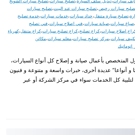
ايف سيارات
،
تبديل سلف السيارة
،
تصليح سيارات
،
تصليح سيارات الشويخ
صليح سيارات رخيص
،
تصليح سيارات عند البيت
،
تصليح سيارات
رة
،
تصليح سيارة متنقل
،
حداد سيارات
،
خدمات سيارات
،
خدمة تصليح
صباغ سيارات
،
صيانة سيارات
،
فني اصلاح سيارات
،
فني تصليح
راج اصلاح سيارات
،
كراج تصليح
،
كراج تصليح سيارات
،
كراج متنقل
،
كهرباء
ييف سيارات
،
مركز تصليح سيارات
،
معلم سيارات
،
مكائن
 اتوماتيك
ول المتخصص بأعمال صيانة و إصلاح كل أنواع السيارات،
و أنواعا” عديدة أخرى، خبرات واسعة و متنوعة و فنيون
تلبية كل الخدمات سواء في مركز الشركة أو عبر