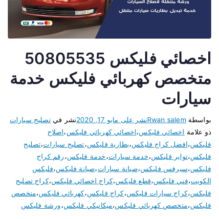
اخصائي فليكس 50805535
متخصص كهربائي فليكس خدمة
سيارات
بواسطة
Rwan salem
نشر على
مايو 17, 2020
نشر في
تصليح سيارات
ذو علامة
اخصائي فليكس
،
اخصائي كهربائي فليكس
،
اصلاح
فليكس
،
افضل كراج فليكس
،
بطارية فليكس
،
تصليح سيارات
،
تصليح
فليكس
،
تواير فليكس
،
خدمة سيارات
،
خدمة فليكس
،
رقم كراج
فليكس
،
سيرفس فليكس
،
صيانة سيارات
،
صيانة فليكس
،
فليكس
الكويت
،
فني فليكس
،
قطع فليكس
،
كراج اخصائي فليكس
،
كراج تصليح
فليكس
،
كراج سيارات فليكس
،
كراج فليكس
،
كهربائي فليكس
،
متخصص
فليكس
،
متخصص كهربائي فليكس
،
ميكانيكي فليكس
،
ورشة فليكس