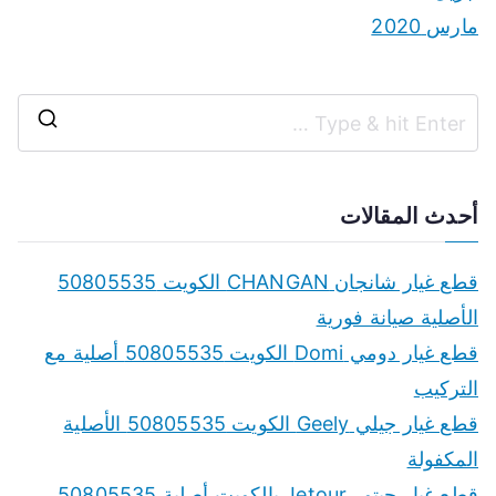
مارس 2020
S
e
a
أحدث المقالات
r
c
قطع غيار شانجان CHANGAN الكويت 50805535
h
الأصلية صيانة فورية
f
قطع غيار دومي Domi الكويت 50805535 أصلية مع
o
التركيب
r
قطع غيار جيلي Geely الكويت 50805535 الأصلية
:
المكفولة
قطع غيار جيتور Jetour بالكويت أصلية 50805535