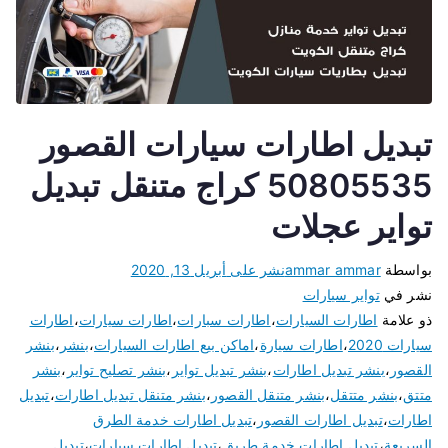
تبديل اطارات سيارات القصور
50805535 كراج متنقل تبديل
تواير عجلات
بواسطة
ammar ammar
نشر على
أبريل 13, 2020
نشر في
تواير سيارات
ذو علامة
اطارات السيارات
،
اطارات سبارات
،
اطارات سيارات
،
اطارات
سيارات 2020
،
اطارات سيارة
،
اماكن بيع اطارات السيارات
،
بنشر
،
بنشر
القصور
،
بنشر تبديل اطارات
،
بنشر تبديل تواير
،
بنشر تصليح تواير
،
بنشر
متتق
،
بنشر متتقل
،
بنشر متنقل القصور
،
بنشر متنقل تبديل اطارات
،
تبديل
اطارات
،
تبديل اطارات القصور
،
تبديل اطارات خدمة الطرق
السريعة
،
تبديل اطارات خدمة طريق
،
تبديل اطارات سيارات
،
تبديل