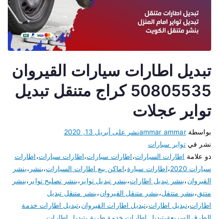
تبديل اطارات سيارات القيروان
50805535 كراج متنقل تبديل
تواير عجلات
بواسطة
ammar ammar
نشر على
أبريل 13, 2020
نشر في
تواير سيارات
ذو علامة
اطارات السيارات
،
اطارات سبارات
،
اطارات سيارات
،
اطارات
سيارات 2020
،
اطارات سيارة
،
اماكن بيع اطارات السيارات
،
بنشر
،
بنشر
القيروان
،
بنشر تبديل اطارات
،
بنشر تبديل تواير
،
بنشر تصليح تواير
،
بنشر
متتق
،
بنشر متتقل
،
بنشر متنقل القيروان
،
بنشر متنقل تبديل
اطارات
،
تبديل اطارات
،
تبديل اطارات القيروان
،
تبديل اطارات خدمة
الطرق السريعة
،
تبديل اطارات خدمة طريق
،
تبديل اطارات