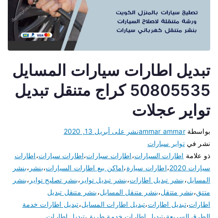
تبديل اطارات سيارات المسايل
50805535 كراج متنقل تبديل
تواير عجلات
بواسطة
ammar ammar
نشر على
أبريل 13, 2020
نشر في
تواير سيارات
ذو علامة
اطارات السيارات
،
اطارات سبارات
،
اطارات سيارات
،
اطارات
سيارات 2020
،
اطارات سيارة
،
اماكن بيع اطارات السيارات
،
بنشر
،
بنشر
المسايل
،
بنشر تبديل اطارات
،
بنشر تبديل تواير
،
بنشر تصليح تواير
،
بنشر
متتق
،
بنشر متتقل
،
بنشر متنقل المسايل
،
بنشر متنقل تبديل
اطارات
،
تبديل اطارات
،
تبديل اطارات المسايل
،
تبديل اطارات خدمة
الطرق السريعة
،
تبديل اطارات خدمة طريق
،
تبديل اطارات