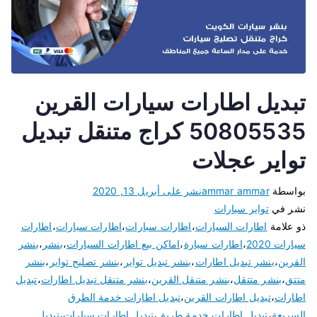
تبديل اطارات سيارات القرين
50805535 كراج متنقل تبديل
تواير عجلات
بواسطة
ammar ammar
نشر على
أبريل 13, 2020
نشر في
تواير سيارات
ذو علامة
اطارات السيارات
،
اطارات سبارات
،
اطارات سيارات
،
اطارات
سيارات 2020
،
اطارات سيارة
،
اماكن بيع اطارات السيارات
،
بنشر
،
بنشر
القرين
،
بنشر تبديل اطارات
،
بنشر تبديل تواير
،
بنشر تصليح تواير
،
بنشر
متتق
،
بنشر متتقل
،
بنشر متنقل القرين
،
بنشر متنقل تبديل اطارات
،
تبديل
اطارات
،
تبديل اطارات القرين
،
تبديل اطارات خدمة الطرق
السريعة
،
تبديل اطارات خدمة طريق
،
تبديل اطارات سيارات
،
تبديل