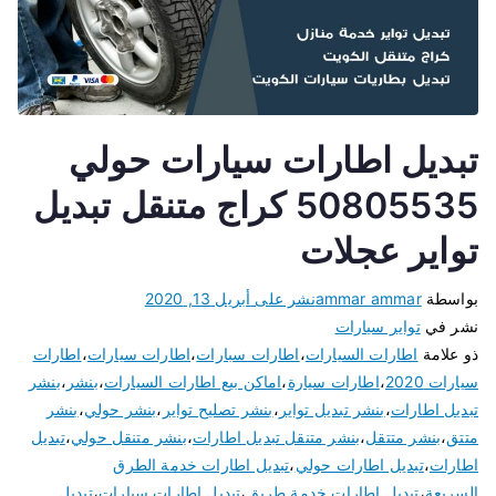
تبديل اطارات سيارات حولي
50805535 كراج متنقل تبديل
تواير عجلات
بواسطة
ammar ammar
نشر على
أبريل 13, 2020
نشر في
تواير سيارات
ذو علامة
اطارات السيارات
،
اطارات سبارات
،
اطارات سيارات
،
اطارات
سيارات 2020
،
اطارات سيارة
،
اماكن بيع اطارات السيارات
،
بنشر
،
بنشر
تبديل اطارات
،
بنشر تبديل تواير
،
بنشر تصليح تواير
،
بنشر حولي
،
بنشر
متتق
،
بنشر متتقل
،
بنشر متنقل تبديل اطارات
،
بنشر متنقل حولي
،
تبديل
اطارات
،
تبديل اطارات حولي
،
تبديل اطارات خدمة الطرق
السريعة
،
تبديل اطارات خدمة طريق
،
تبديل اطارات سيارات
،
تبديل