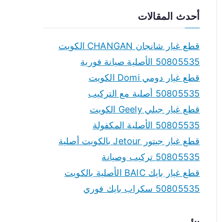
a
أحدث المقالات
r
c
قطع غيار شانجان CHANGAN الكويت
h
50805535 الأصلية صيانة فورية
f
قطع غيار دومي Domi الكويت
o
50805535 أصلية مع التركيب
r
قطع غيار جيلي Geely الكويت
:
50805535 الأصلية المكفولة
قطع غيار جيتور Jetour بالكويت أصلية
50805535 تركيب وصيانة
قطع غيار بايك BAIC الأصلية بالكويت
50805535 سكراب بايك فوري