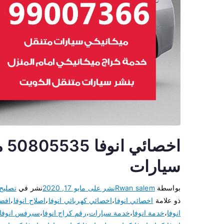
اخ
سيارات
بواسطة
Rwan salem
نشر على
مايو 17, 2020
نشر في
تصليح
ذو علامة
اخصائي انوفا
،
اخصائي كهربائي انوفا
،
اصلاح انوفا
،
افضل
انوفا
،
خدمة انوفا
،
خدمة سيارات
،
رقم كراج انوفا
،
سيرفس انوفا