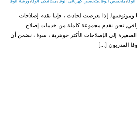
انوفا
،
متخصص انوفا
،
متخصص كهربائي انوفا
،
ميكانيكي انوفا
،
ورشة انوفا
ا وموثوقيتها. إذا تعرضت لحادث ، فإننا نقدم إصلاحات
افي, نحن نقدم مجموعة كاملة من خدمات إصلاح
الصغيرة إلى الإصلاحات الأكثر جوهرية ، سوف نضمن أن
وفا المدربون […]