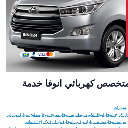
صائي انوفا 50805535 متخصص كهربائي انوفا خدمة
 سيارات
 كراج انوفا
،
انوفا الكويت
،
بطارية انوفا
،
تصليح انوفا
،
تصليح سيارات
،
تواير
،
صيانة انوفا
،
صيانة سيارات
،
فني انوفا
،
قطع انوفا
،
كراج اخصائي