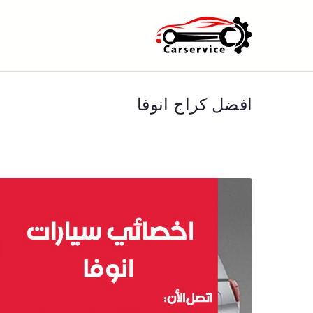
خطى
لى
بنشر متنقل ا
بنشر متنقل الكويت كهرباء وبنشر 
لمحتوى
افضل كراج انوفا