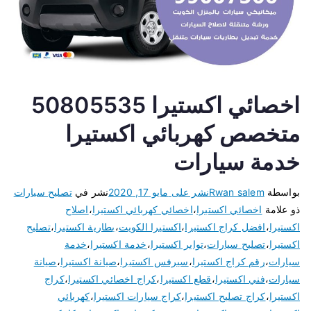
اخصائي اكستيرا 50805535
متخصص كهربائي اكستيرا
خدمة سيارات
بواسطة
Rwan salem
نشر على
مايو 17, 2020
نشر في
تصليح سيارات
ذو علامة
اخصائي اكستيرا
،
اخصائي كهربائي اكستيرا
،
اصلاح
اكستيرا
،
افضل كراج اكستيرا
،
اكستيرا الكويت
،
بطارية اكستيرا
،
تصليح
اكستيرا
،
تصليح سيارات
،
تواير اكستيرا
،
خدمة اكستيرا
،
خدمة
سيارات
،
رقم كراج اكستيرا
،
سيرفس اكستيرا
،
صيانة اكستيرا
،
صيانة
سيارات
،
فني اكستيرا
،
قطع اكستيرا
،
كراج اخصائي اكستيرا
،
كراج
اكستيرا
،
كراج تصليح اكستيرا
،
كراج سيارات اكستيرا
،
كهربائي