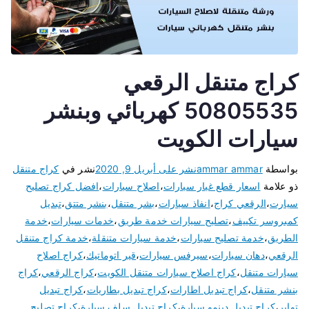
كراج متنقل الرقعي
50805535 كهربائي وبنشر
سيارات الكويت
بواسطة
ammar ammar
نشر على
أبريل 9, 2020
نشر في
كراج متنقل
ذو علامة
اسعار قطع غيار سيارات
،
اصلاح سيارات
،
افضل كراج تصليح
سيارت
،
الرقعي كراج
،
انفاذ سيارات
،
بشر متنقل
،
بنشر متتق
،
تبديل
كمبروسر تكييف
،
تصليح سيارات خدمة طريق
،
خدمات سيارات
،
خدمة
الطريق
،
خدمة تصليح سيارات
،
خدمة سيارات متنقلة
،
خدمة كراج متنقل
الرقعي
،
دهان سيارات
،
سيرفس سيارات
،
قير اتوماتيك
،
كراج اصلاح
سيارات متنقل
،
كراج اصلاح سيارات متنقل الكويت
،
كراج الرقعي
،
كراج
بنشر متنقل
،
كراج تبديل اطارات
،
كراج تبديل بطاريات
،
كراج تبديل
تواير
،
كراج تبديل دينمو سيارة
،
كراج تبديل سلف سيارة
،
كراج تصليح