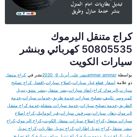
كراج متنقل اليرموك
50805535 كهربائي وبنشر
سيارات الكويت
بواسطة
ammar ammar
نشر على
أبريل 9, 2020
نشر في
كراج متنقل
ذو علامة
اسعار قطع غيار سيارات
،
اصلاح سيارات
،
افضل كراج تصليح
سيارت
،
اليرموك كراج
،
انفاذ سيارات
،
بشر متنقل
،
بنشر متتق
،
تبديل
كمبروسر تكييف
،
تصليح سيارات خدمة طريق
،
خدمات سيارات
،
خدمة
الطريق
،
خدمة تصليح سيارات
،
خدمة سيارات متنقلة
،
خدمة كراج متنقل
اليرموك
،
دهان سيارات
،
سيرفس سيارات
،
قير اتوماتيك
،
كراج اصلاح
سيارات متنقل
،
كراج اصلاح سيارات متنقل الكويت
،
كراج اليرموك
،
كراج
بنشر متنقل
،
كراج تبديل اطارات
،
كراج تبديل بطاريات
،
كراج تبديل
تواير
،
كراج تبديل دينمو سيارة
،
كراج تبديل سلف سيارة
،
كراج تصليح