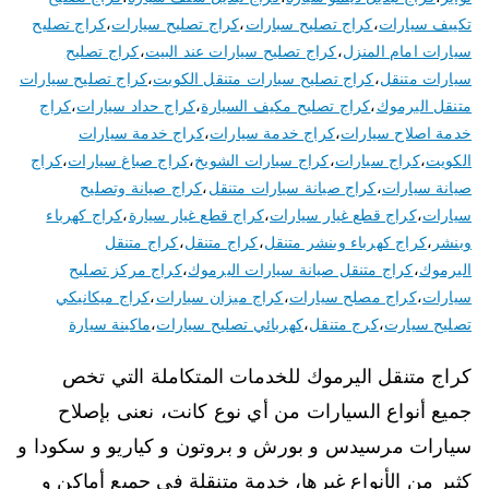
تكييف سيارات
،
كراج تصليح سبارات
،
كراج تصليح سيارات
،
كراج تصليح
سيارات امام المنزل
،
كراج تصليح سيارات عند البيت
،
كراج تصليح
سيارات متنقل
،
كراج تصليح سيارات متنقل الكويت
،
كراج تصليح سيارات
متنقل اليرموك
،
كراج تصليح مكيف السيارة
،
كراج حداد سيارات
،
كراج
خدمة اصلاح سيارات
،
كراج خدمة سيارات
،
كراج خدمة سيارات
الكويت
،
كراج سيارات
،
كراج سيارات الشويخ
،
كراج صباغ سيارات
،
كراج
صيانة سيارات
،
كراج صيانة سيارات متنقل
،
كراج صيانة وتصليح
سيارات
،
كراج قطع غيار سيارات
،
كراج قطع غيار سيارة
،
كراج كهرباء
وبنشر
،
كراج كهرباء وبنشر متنقل
،
كراج متنقل
،
كراج متنقل
اليرموك
،
كراج متنقل صيانة سيارات اليرموك
،
كراج مركز تصليح
سيارات
،
كراج مصلح سيارات
،
كراج ميزان سيارات
،
كراج ميكانيكي
تصليح سيارت
،
كرج متنقل
،
كهربائي تصليح سيارات
،
ماكينة سيارة
كراج متنقل اليرموك للخدمات المتكاملة التي تخص
جميع أنواع السيارات من أي نوع كانت، نعنى بإصلاح
سيارات مرسيدس و بورش و بروتون و كياريو و سكودا و
كثير من الأنواع غيرها، خدمة متنقلة في جميع أماكن و