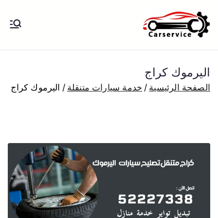
خطى
لى
بنشر متنقل
بنشر متنقل الكويت كهرباء وبنشر تبديل
لمحتوى
تواير تواير اطارات عجلات تصليح وصيانة
الكويت
سيارات امام المنزل تبديل بطاريات
اليرموك كراج
بارخص الاسعار
الصفحة الرئيسية
خدمة سيارات متنقلة
اليرموك كراج