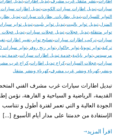
اطارات
،
بنشر متنقل غرب مشرف
،
تبديل اطارات
،
تبديل اطارا
سيارات
،
تبديل اطارات سيارات الكويت
،
تبديل اطارات سيارا
التواير للسيارات
،
تبديل بطاريات. بطاريات سيارات
،
تبديل بطاري
المنزل
،
تبديل تواير بالبيت
،
تبديل تواير بلبيت
،
تبديل تواير سيارا
تواير متنقلة
،
تبديل عجلات
،
تبديل عجلات سيارات
،
تبديل عجلات 
سيارات
،
تركيب اطارات سيارات
،
تصليح تواير
،
تغيير اطارات
،
تغيي
تركية
،
تواير تويوتا
،
تواير جاكوار
،
تواير رنج روفر
،
تواير سيارات 2020
مرسيدس
،
تواير يابانية
،
خدمة تبديل اطارات سيارات
،
خدمة تبديل
سيارات
،
عجلات السيارات
،
كراج تبديل اطارات
،
كراج غرب مش
وبنشر
،
كهرباء وبنشر غرب مشرف
،
كهرباء وبنشر متنقل
تبديل اطارات سيارات غرب مشرف الفني المتخصص 
القديمة، الرياضية و السياحية و الفارهة، نؤمن إ
الجودة العالية و التي تعمر لفترة أطول و تتناسب
الإستفادة من خدمتنا على مدار أيام الأسبوع […]
اقرأ المزيد