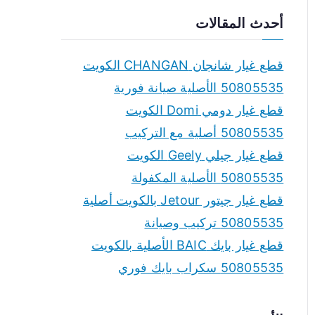
a
أحدث المقالات
r
c
قطع غيار شانجان CHANGAN الكويت
h
50805535 الأصلية صيانة فورية
f
قطع غيار دومي Domi الكويت
o
50805535 أصلية مع التركيب
r
قطع غيار جيلي Geely الكويت
:
50805535 الأصلية المكفولة
قطع غيار جيتور Jetour بالكويت أصلية
50805535 تركيب وصيانة
قطع غيار بايك BAIC الأصلية بالكويت
50805535 سكراب بايك فوري