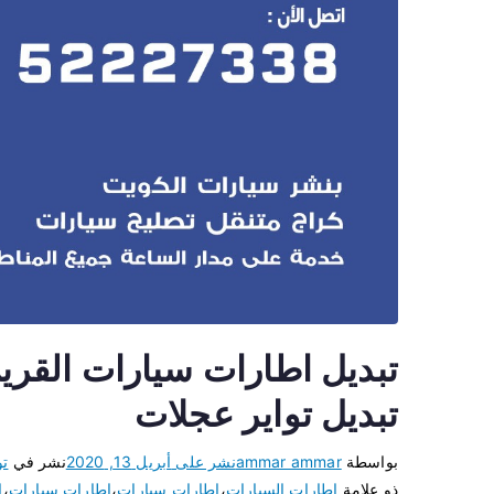
تبديل تواير عجلات
بواسطة
ammar ammar
نشر على
أبريل 13, 2020
نشر في
تو
ذو علامة
اطارات السيارات
،
اطارات سبارات
،
اطارات سيارات
،
ا