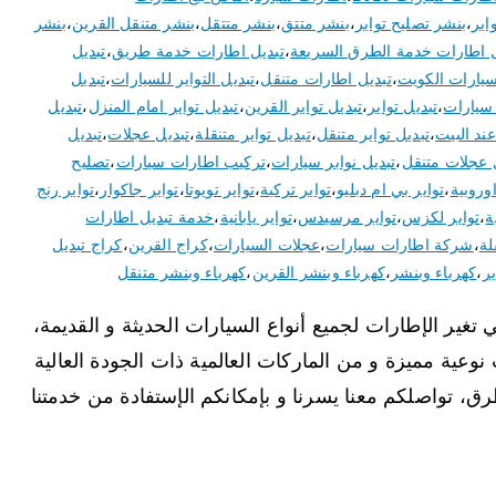
اير
،
بنشر تصليح تواير
،
بنشر متتق
،
بنشر متتقل
،
بنشر متنقل القرين
،
بنشر
ل اطارات خدمة الطرق السريعة
،
تبديل اطارات خدمة طريق
،
تبديل
سيارات الكويت
،
تبديل اطارات متنقل
،
تبديل التواير للسيارات
،
تبديل
 سيارات
،
تبديل تواير
،
تبديل تواير القرين
،
تبديل تواير امام المنزل
،
تبديل
عند البيت
،
تبديل تواير متنقل
،
تبديل تواير متنقلة
،
تبديل عجلات
،
تبديل
 عجلات متنقل
،
تبديل نوابر سيارات
،
تركيب اطارات سيارات
،
تصليح
اوروبية
،
تواير بي ام دبليو
،
تواير تركية
،
تواير تويوتا
،
تواير جاكوار
،
تواير رنج
ة
،
تواير لكزس
،
تواير مرسيدس
،
تواير يابانية
،
خدمة تبديل اطارات
لة
،
شركة اطارات سيارات
،
عجلات السيارات
،
كراج القرين
،
كراج تبديل
ير
،
كهرباء وبنشر
،
كهرباء وبنشر القرين
،
كهرباء وبنشر متنقل
غير الإطارات لجميع أنواع السيارات الحديثة و القديمة،
نوعية مميزة و من الماركات العالمية ذات الجودة العالية
ق، تواصلكم معنا يسرنا و بإمكانكم الإستفادة من خدمتنا