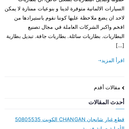
السيارات الالمانية متوفرة لدينا و بنوعيات ممتازة لا يمكن
لاحد ان يضع ملاحظة عليها كوننا نقوم باستيرادها من
افخم واكبر الشركات العاملة في مجال تصنيع
البطاريات. بطاريات سائلة. بطاريات جافة. تبديل بطارية
[…]
اقرأ المزيد
تصفّح
مقالات أقدم
المقالات
أحدث المقالات
قطع غيار شانجان CHANGAN الكويت 50805535
الأصلية صيانة فورية