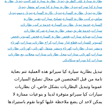
بطارية سيارة على الطريق
،
تبديل بطارية سيارة عند البيت
،
تبديل بطارية
سيارة كيا سيراتو
،
تبديل بطارية سيارة كيا سيراتو متنقل
،
تبديل
بطاريه
،
تبديل بطاريه السيارة
،
تبديل بكارية السيارة
،
تبديل دينمو
،
تبديل
سلف
،
تركيب بطارية السيارة
،
تصليح سيارات
،
تغيير بطارية
السيارة
،
خدمة تبديل بطاريت السيارة
،
خدمة تركيب بطاريات
سيارات
،
خدمة طريق
،
سعر بطارية سيارة
،
شركة بطاريات
سيارات
،
صيانة سيارات
،
فحص بطارية السيارة
،
فحص كمبيوتر
،
فحص
كمبيوتر للسيارات
،
قطع غيار سيارات
،
كراج بطاريات سيارات
،
كهرباء
وبنشر تبديل بطاريات
،
كهرباء وبنشر متنقل
،
كهربائي
،
كهربائي بطاريات
سيارات
،
كهربائي سيارات
،
محل بطاريات سيارات
،
محلات بيع بطاريات
سيارات كيا سيراتو
،
ميكانيكي
تبديل بطارية سيارة كيا سيراتو هذه العملية تتم بعناية
تامة من قبل المختصين في مجال تصليح السيارات
عموما وتبديل البطاريات بشكل خاص، ان بطاريات
سيارات كيا سيراتو متوفرة لدينا و بنوعيات ممتازة لا
يمكن لاحد ان يضع ملاحظة عليها كوننا نقوم باستيرادها