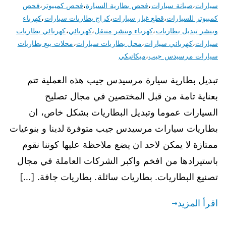
سيارات
،
صيانة سيارات
،
فحص بطارية السيارة
،
فحص كمبيوتر
،
فحص
كمبيوتر للسيارات
،
قطع غيار سيارات
،
كراج بطاريات سيارات
،
كهرباء
وبنشر تبديل بطاريات
،
كهرباء وبنشر متنقل
،
كهربائي
،
كهربائي بطاريات
سيارات
،
كهربائي سيارات
،
محل بطاريات سيارات
،
محلات بيع بطاريات
سيارات مرسيدس جيب
،
ميكانيكي
تبديل بطارية سيارة مرسيدس جيب هذه العملية تتم
بعناية تامة من قبل المختصين في مجال تصليح
السيارات عموما وتبديل البطاريات بشكل خاص، ان
بطاريات سيارات مرسيدس جيب متوفرة لدينا و بنوعيات
ممتازة لا يمكن لاحد ان يضع ملاحظة عليها كوننا نقوم
باستيرادها من افخم واكبر الشركات العاملة في مجال
تصنيع البطاريات. بطاريات سائلة. بطاريات جافة. […]
اقرأ المزيد