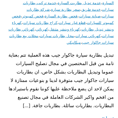
السيارة
،
خدمة تبديل بطاريت السيارة
،
خدمة تركيب بطاريات
سيارات
،
خدمة طريق
،
سعر بطارية سيارة
،
شركة بطاريات
سيارات
،
صيانة سيارات
،
فحص بطارية السيارة
،
فحص كمبيوتر
،
فحص
كمبيوتر للسيارات
،
قطع غيار سيارات
،
كراج بطاريات سيارات
،
كهرباء
وبنشر تبديل بطاريات
،
كهرباء وبنشر متنقل
،
كهربائي
،
كهربائي بطاريات
سيارات
،
كهربائي سيارات
،
محل بطاريات سيارات
،
محلات بيع بطاريات
سيارات جاكوار جيب
،
ميكانيكي
تبديل بطارية سيارة جاكوار جيب هذه العملية تتم بعناية
تامة من قبل المختصين في مجال تصليح السيارات
عموما وتبديل البطاريات بشكل خاص، ان بطاريات
سيارات جاكوار جيب متوفرة لدينا و بنوعيات ممتازة لا
يمكن لاحد ان يضع ملاحظة عليها كوننا نقوم باستيرادها
من افخم واكبر الشركات العاملة في مجال تصنيع
البطاريات. بطاريات سائلة. بطاريات جافة. […]