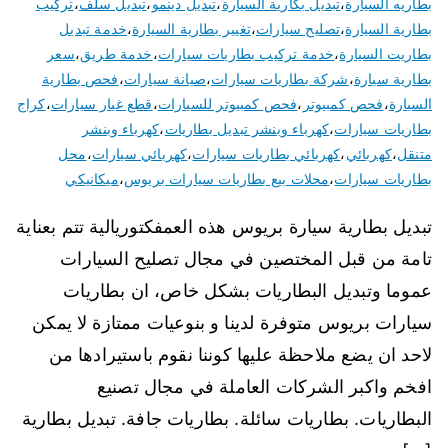
بطاريه السيارة
،
تبديل بكارية السيارة
،
تبديل دينمو
،
تبديل سلف
،
تركيب
بطارية السيارة
،
تصليح سيارات
،
تغيير بطارية السيارة
،
خدمة تبديل
بطاريت السيارة
،
خدمة تركيب بطاريات سيارات
،
خدمة طريق
،
سعر
بطارية سيارة
،
شركة بطاريات سيارات
،
صيانة سيارات
،
فحص بطارية
السيارة
،
فحص كمبيوتر
،
فحص كمبيوتر للسيارات
،
قطع غيار سيارات
،
كراج
بطاريات سيارات
،
كهرباء وبنشر تبديل بطاريات
،
كهرباء وبنشر
متنقل
،
كهربائي
،
كهربائي بطاريات سيارات
،
كهربائي سيارات
،
محل
بطاريات سيارات
،
محلات بيع بطاريات سيارات بريوس
،
ميكانيكي
تبديل بطارية سيارة بريوس هذه العمفكتوريالية تتم بعناية
تامة من قبل المختصين في مجال تصليح السيارات
عموما وتبديل البطاريات بشكل خاص، ان بطاريات
سيارات بريوس متوفرة لدينا و بنوعيات ممتازة لا يمكن
لاحد ان يضع ملاحظة عليها كوننا نقوم باستيرادها من
افخم واكبر الشركات العاملة في مجال تصنيع
البطاريات. بطاريات سائلة. بطاريات جافة. تبديل بطارية