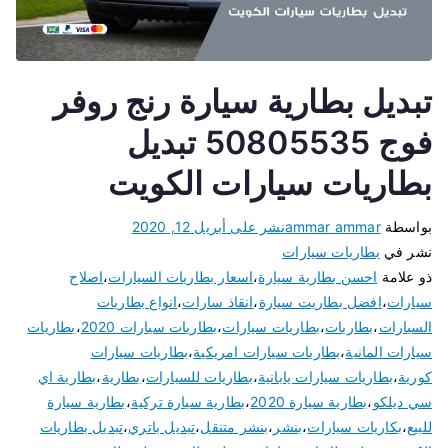
تبديل بطارية سيارة رنج روفر
فوج 50805535 تبديل
بطاريات سيارات الكويت
بواسطة
ammar ammar
نشر على
أبريل 12, 2020
نشر في
بطاريات سيارات
ذو علامة
احسن بطارية سيارة
،
اسعار بطاريات السيارات
،
اصلاح
سيارات
،
افضل بطاريت سيارة
،
انقاذ سارات
،
انواع بطاريات
السيارات
،
بطاريات
،
بطاريات سيارات
،
بطاريات سيارات 2020
،
بطاريات
سيارات المانية
،
بطاريات سيارات امريكية
،
بطاريات سيارات
كورية
،
بطاريات سيارات يابانية
،
بطاريات للسيارات
،
بطارية
،
بطارية اي
سي ديلكو
،
بطارية سيارة 2020
،
بطارية سيارة تركية
،
بطارية سيارة
للبيع
،
بكاريات سيارات
،
بنشر
،
بنشر متنقل
،
تبديل باتري
،
تبديل بطاريات