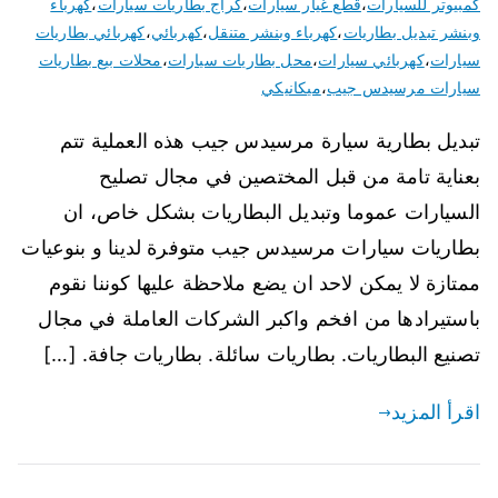
كمبيوتر للسيارات
،
قطع غيار سيارات
،
كراج بطاريات سيارات
،
كهرباء
وبنشر تبديل بطاريات
،
كهرباء وبنشر متنقل
،
كهربائي
،
كهربائي بطاريات
سيارات
،
كهربائي سيارات
،
محل بطاريات سيارات
،
محلات بيع بطاريات
سيارات مرسيدس جيب
،
ميكانيكي
تبديل بطارية سيارة مرسيدس جيب هذه العملية تتم
بعناية تامة من قبل المختصين في مجال تصليح
السيارات عموما وتبديل البطاريات بشكل خاص، ان
بطاريات سيارات مرسيدس جيب متوفرة لدينا و بنوعيات
ممتازة لا يمكن لاحد ان يضع ملاحظة عليها كوننا نقوم
باستيرادها من افخم واكبر الشركات العاملة في مجال
تصنيع البطاريات. بطاريات سائلة. بطاريات جافة. […]
اقرأ المزيد