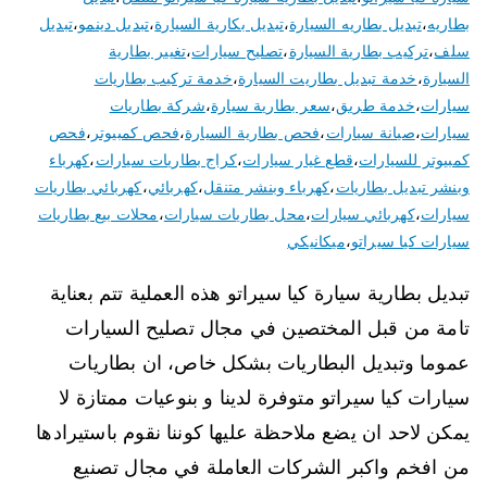
بطاريه
،
تبديل بطاريه السيارة
،
تبديل بكارية السيارة
،
تبديل دينمو
،
تبديل
سلف
،
تركيب بطارية السيارة
،
تصليح سيارات
،
تغيير بطارية
السيارة
،
خدمة تبديل بطاريت السيارة
،
خدمة تركيب بطاريات
سيارات
،
خدمة طريق
،
سعر بطارية سيارة
،
شركة بطاريات
سيارات
،
صيانة سيارات
،
فحص بطارية السيارة
،
فحص كمبيوتر
،
فحص
كمبيوتر للسيارات
،
قطع غيار سيارات
،
كراج بطاريات سيارات
،
كهرباء
وبنشر تبديل بطاريات
،
كهرباء وبنشر متنقل
،
كهربائي
،
كهربائي بطاريات
سيارات
،
كهربائي سيارات
،
محل بطاريات سيارات
،
محلات بيع بطاريات
سيارات كيا سيراتو
،
ميكانيكي
تبديل بطارية سيارة كيا سيراتو هذه العملية تتم بعناية
تامة من قبل المختصين في مجال تصليح السيارات
عموما وتبديل البطاريات بشكل خاص، ان بطاريات
سيارات كيا سيراتو متوفرة لدينا و بنوعيات ممتازة لا
يمكن لاحد ان يضع ملاحظة عليها كوننا نقوم باستيرادها
من افخم واكبر الشركات العاملة في مجال تصنيع