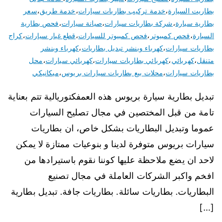
بطاريت السيارة
،
خدمة تركيب بطاريات سيارات
،
خدمة طريق
،
سعر
بطارية سيارة
،
شركة بطاريات سيارات
،
صيانة سيارات
،
فحص بطارية
السيارة
،
فحص كمبيوتر
،
فحص كمبيوتر للسيارات
،
قطع غيار سيارات
،
كراج
بطاريات سيارات
،
كهرباء وبنشر تبديل بطاريات
،
كهرباء وبنشر
متنقل
،
كهربائي
،
كهربائي بطاريات سيارات
،
كهربائي سيارات
،
محل
بطاريات سيارات
،
محلات بيع بطاريات سيارات بريوس
،
ميكانيكي
تبديل بطارية سيارة بريوس هذه العمفكتوريالية تتم بعناية
تامة من قبل المختصين في مجال تصليح السيارات
عموما وتبديل البطاريات بشكل خاص، ان بطاريات
سيارات بريوس متوفرة لدينا و بنوعيات ممتازة لا يمكن
لاحد ان يضع ملاحظة عليها كوننا نقوم باستيرادها من
افخم واكبر الشركات العاملة في مجال تصنيع
البطاريات. بطاريات سائلة. بطاريات جافة. تبديل بطارية
[…]