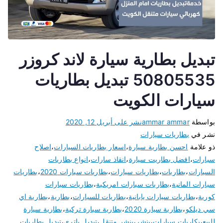
تبديل بطارية سيارة لاند كروزر
50805535 تبديل بطاريات
سيارات الكويت
بواسطة
ammar ammar
نشر على
أبريل 12, 2020
نشر في
بطاريات سيارات
ذو علامة
احسن بطارية سيارة
،
اسعار بطاريات السيارات
،
اصلاح
سيارات
،
افضل بطاريت سيارة
،
انقاذ سارات
،
انواع بطاريات
السيارات
،
بطاريات
،
بطاريات سيارات
،
بطاريات سيارات 2020
،
بطاريات
سيارات المانية
،
بطاريات سيارات امريكية
،
بطاريات سيارات
كورية
،
بطاريات سيارات يابانية
،
بطاريات للسيارات
،
بطارية
،
بطارية اي
سي ديلكو
،
بطارية سيارة 2020
،
بطارية سيارة تركية
،
بطارية سيارة
للبيع
،
بكاريات سيارات
،
بنشر
،
بنشر متنقل
،
تبديل باتري
،
تبديل بطاريات