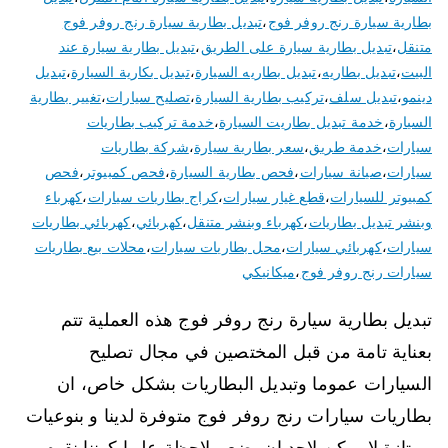
بطارية سيارة رنج روفر فوج
،
تبديل بطارية سيارة رنج روفر فوج
متنقل
،
تبديل بطارية سيارة على الطريق
،
تبديل بطارية سيارة عند
البيت
،
تبديل بطاريه
،
تبديل بطاريه السيارة
،
تبديل بكارية السيارة
،
تبديل
دينمو
،
تبديل سلف
،
تركيب بطارية السيارة
،
تصليح سيارات
،
تغيير بطارية
السيارة
،
خدمة تبديل بطاريت السيارة
،
خدمة تركيب بطاريات
سيارات
،
خدمة طريق
،
سعر بطارية سيارة
،
شركة بطاريات
سيارات
،
صيانة سيارات
،
فحص بطارية السيارة
،
فحص كمبيوتر
،
فحص
كمبيوتر للسيارات
،
قطع غيار سيارات
،
كراج بطاريات سيارات
،
كهرباء
وبنشر تبديل بطاريات
،
كهرباء وبنشر متنقل
،
كهربائي
،
كهربائي بطاريات
سيارات
،
كهربائي سيارات
،
محل بطاريات سيارات
،
محلات بيع بطاريات
سيارات رنج روفر فوج
،
ميكانيكي
تبديل بطارية سيارة رنج روفر فوج هذه العملية تتم
بعناية تامة من قبل المختصين في مجال تصليح
السيارات عموما وتبديل البطاريات بشكل خاص، ان
بطاريات سيارات رنج روفر فوج متوفرة لدينا و بنوعيات
ممتازة لا يمكن لاحد ان يضع ملاحظة عليها كوننا نقوم