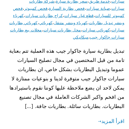
سيارات
،
خدمة طريق
،
سعر بطارية سيارة
،
شركة بطاريات
سيارات
،
صيانة سيارات
،
فحص بطارية السيارة
،
فحص كمبيوتر
،
فحص
كمبيوتر للسيارات
،
قطع غيار سيارات
،
كراج بطاريات سيارات
،
كهرباء
وبنشر تبديل بطاريات
،
كهرباء وبنشر متنقل
،
كهربائي
،
كهربائي بطاريات
سيارات
،
كهربائي سيارات
،
محل بطاريات سيارات
،
محلات بيع بطاريات
سيارات جاكوار جيب
،
ميكانيكي
تبديل بطارية سيارة جاكوار جيب هذه العملية تتم بعناية
تامة من قبل المختصين في مجال تصليح السيارات
عموما وتبديل البطاريات بشكل خاص، ان بطاريات
سيارات جاكوار جيب متوفرة لدينا و بنوعيات ممتازة لا
يمكن لاحد ان يضع ملاحظة عليها كوننا نقوم باستيرادها
من افخم واكبر الشركات العاملة في مجال تصنيع
البطاريات. بطاريات سائلة. بطاريات جافة. […]
اقرأ المزيد