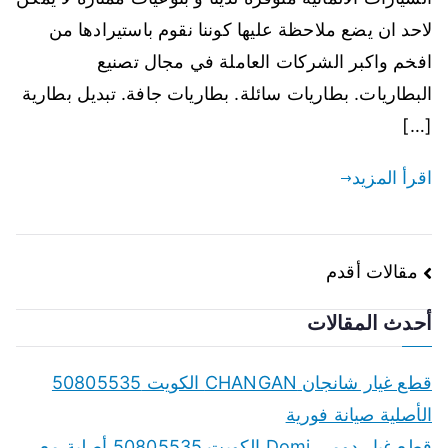
لاحد ان يضع ملاحظة عليها كوننا نقوم باستيرادها من
افخم واكبر الشركات العاملة في مجال تصنيع
البطاريات. بطاريات سائلة. بطاريات جافة. تبديل بطارية
[…]
اقرأ المزيد
تصفّح
مقالات أقدم
المقالات
أحدث المقالات
قطع غيار شانجان CHANGAN الكويت 50805535
الأصلية صيانة فورية
قطع غيار دومي Domi الكويت 50805535 أصلية مع