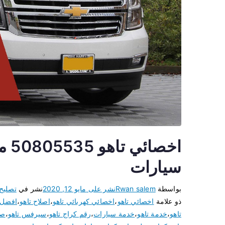
اخص
سيارات
بواسطة
Rwan salem
نشر على
مايو 12, 2020
نشر في
تصليح
ذو علامة
اخصائي تاهو
،
اخصائي كهربائي تاهو
،
اصلاح تاهو
،
افضل ك
تاهو
،
خدمة تاهو
،
خدمة سيارات
،
رقم كراج تاهو
،
سيرفس تاهو
،
صي