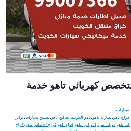
ائي تاهو 50805535 متخصص كهربائي تاهو خدمة
 سيارات
راج تاهو
،
بطارية تاهو
،
تاهو الكويت
،
تصليح تاهو
،
تصليح سيارات
،
تواير
انة تاهو
،
صيانة سيارات
،
فني تاهو
،
قطع تاهو
،
كراج اخصائي تاهو
،
كراج