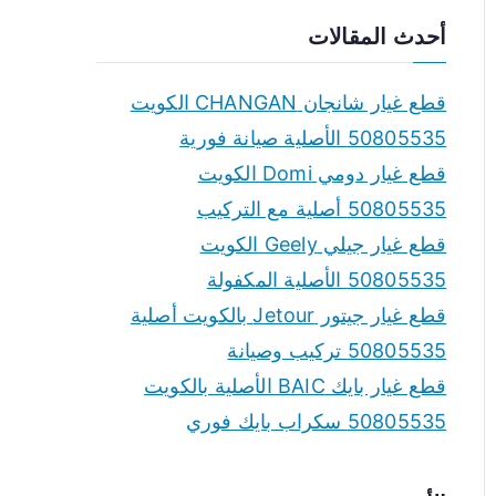
a
أحدث المقالات
r
c
قطع غيار شانجان CHANGAN الكويت
h
50805535 الأصلية صيانة فورية
f
قطع غيار دومي Domi الكويت
o
50805535 أصلية مع التركيب
r
قطع غيار جيلي Geely الكويت
:
50805535 الأصلية المكفولة
قطع غيار جيتور Jetour بالكويت أصلية
50805535 تركيب وصيانة
قطع غيار بايك BAIC الأصلية بالكويت
50805535 سكراب بايك فوري