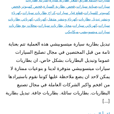
سيارات
،
صيانة سيارات
،
فحص بطارية السيارة
،
فحص كمبيوتر
،
فحص
كمبيوتر للسيارات
،
قطع غيار سيارات
،
كراج بطاريات سيارات
،
كهرباء
وبنشر تبديل بطاريات
،
كهرباء وبنشر متنقل
،
كهربائي
،
كهربائي بطاريات
سيارات
،
كهربائي سيارات
،
محل بطاريات سيارات
،
محلات بيع بطاريات
سيارات ميتسوبيشي
،
ميكانيكي
تبديل بطارية سيارة ميتسوبيشي هذه العملية تتم بعناية
تامة من قبل المختصين في مجال تصليح السيارات
عموما وتبديل البطاريات بشكل خاص، ان بطاريات
سيارات ميتسوبيشي متوفرة لدينا و بنوعيات ممتازة لا
يمكن لاحد ان يضع ملاحظة عليها كوننا نقوم باستيرادها
من افخم واكبر الشركات العاملة في مجال تصنيع
البطاريات. بطاريات سائلة. بطاريات جافة. تبديل بطارية
[…]