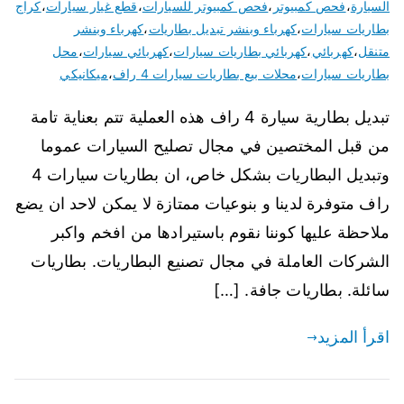
السيارة
،
فحص كمبيوتر
،
فحص كمبيوتر للسيارات
،
قطع غيار سيارات
،
كراج
بطاريات سيارات
،
كهرباء وبنشر تبديل بطاريات
،
كهرباء وبنشر
متنقل
،
كهربائي
،
كهربائي بطاريات سيارات
،
كهربائي سيارات
،
محل
بطاريات سيارات
،
محلات بيع بطاريات سيارات 4 راف
،
ميكانيكي
تبديل بطارية سيارة 4 راف هذه العملية تتم بعناية تامة
من قبل المختصين في مجال تصليح السيارات عموما
وتبديل البطاريات بشكل خاص، ان بطاريات سيارات 4
راف متوفرة لدينا و بنوعيات ممتازة لا يمكن لاحد ان يضع
ملاحظة عليها كوننا نقوم باستيرادها من افخم واكبر
الشركات العاملة في مجال تصنيع البطاريات. بطاريات
سائلة. بطاريات جافة. […]
اقرأ المزيد