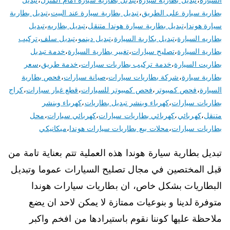
بطارية سيارة على الطريق
،
تبديل بطارية سيارة عند البيت
،
تبديل بطارية
سيارة هوندا
،
تبديل بطارية سيارة هوندا متنقل
،
تبديل بطاريه
،
تبديل
بطاريه السيارة
،
تبديل بكارية السيارة
،
تبديل دينمو
،
تبديل سلف
،
تركيب
بطارية السيارة
،
تصليح سيارات
،
تغيير بطارية السيارة
،
خدمة تبديل
بطاريت السيارة
،
خدمة تركيب بطاريات سيارات
،
خدمة طريق
،
سعر
بطارية سيارة
،
شركة بطاريات سيارات
،
صيانة سيارات
،
فحص بطارية
السيارة
،
فحص كمبيوتر
،
فحص كمبيوتر للسيارات
،
قطع غيار سيارات
،
كراج
بطاريات سيارات
،
كهرباء وبنشر تبديل بطاريات
،
كهرباء وبنشر
متنقل
،
كهربائي
،
كهربائي بطاريات سيارات
،
كهربائي سيارات
،
محل
بطاريات سيارات
،
محلات بيع بطاريات سيارات هوندا
،
ميكانيكي
تبديل بطارية سيارة هوندا هذه العملية تتم بعناية تامة من
قبل المختصين في مجال تصليح السيارات عموما وتبديل
البطاريات بشكل خاص، ان بطاريات سيارات هوندا
متوفرة لدينا و بنوعيات ممتازة لا يمكن لاحد ان يضع
ملاحظة عليها كوننا نقوم باستيرادها من افخم واكبر