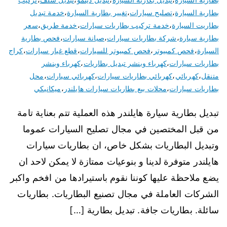
بطارية السيارة
،
تصليح سيارات
،
تغيير بطارية السيارة
،
خدمة تبديل
بطاريت السيارة
،
خدمة تركيب بطاريات سيارات
،
خدمة طريق
،
سعر
بطارية سيارة
،
شركة بطاريات سيارات
،
صيانة سيارات
،
فحص بطارية
السيارة
،
فحص كمبيوتر
،
فحص كمبيوتر للسيارات
،
قطع غيار سيارات
،
كراج
بطاريات سيارات
،
كهرباء وبنشر تبديل بطاريات
،
كهرباء وبنشر
متنقل
،
كهربائي
،
كهربائي بطاريات سيارات
،
كهربائي سيارات
،
محل
بطاريات سيارات
،
محلات بيع بطاريات سيارات هايلندر
،
ميكانيكي
تبديل بطارية سيارة هايلندر هذه العملية تتم بعناية تامة
من قبل المختصين في مجال تصليح السيارات عموما
وتبديل البطاريات بشكل خاص، ان بطاريات سيارات
هايلندر متوفرة لدينا و بنوعيات ممتازة لا يمكن لاحد ان
يضع ملاحظة عليها كوننا نقوم باستيرادها من افخم واكبر
الشركات العاملة في مجال تصنيع البطاريات. بطاريات
سائلة. بطاريات جافة. تبديل بطارية […]