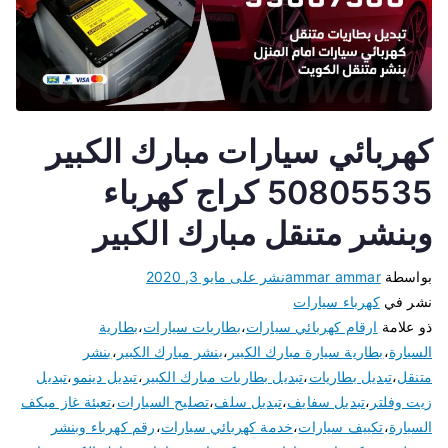
كهربائي سيارات مبارك الكبير
50805535 كراج كهرباء
وبنشر متنقل مبارك الكبير
بواسطة
ammar ammar
نشر على
مايو 3, 2020
نشر في
كهرباء سيارات
ذو علامة
ارقام كهربائي سيارات
،
بطاريات سيارات
،
بطارية
السيارة
،
بطارية سيارة مبارك الكبير
،
بنشر مبارك الكبير
،
بنشر
متنقل
،
تبديل بطاريات
،
تبديل بطاريات مبارك الكبير
،
تبديل دينمو
،
تبديل
زيت وفلتر
،
تبديل سفايف
،
تبديل سلف
،
تصليح السيارات
،
تعبئة غاز ميكف
السيارة
،
تكييف سيارات
،
خدمة كهربائي سيارات
،
رقم كهرباء وبنشر