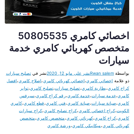
اخصائي كامري 50805535
متخصص كهربائي كامري خدمة
سيارات
بواسطة
Rwan salem
نشر على
مايو 12, 2020
نشر في
تصليح سيارات
ذو علامة
اخصائي كامري
،
اخصائي كهربائي كامري
،
اصلاح كامري
،
افضل
كراج كامري
،
بطارية كامري
،
تصليح سيارات
،
تصليح كامري
،
تواير
كامري
،
خدمة سيارات
،
خدمة كامري
،
رقم كراج كامري
،
سيرفس
كامري
،
صيانة سيارات
،
صيانة كامري
،
فني كامري
،
قطع كامري
،
كامري
الكويت
،
كراج اخصائي كامري
،
كراج تصليح كامري
،
كراج سيارات
كامري
،
كراج كامري
،
كهربائي كامري
،
متخصص كامري
،
متخصص
كهربائي كامري
،
ميكانيكي كامري
،
ورشة كامري