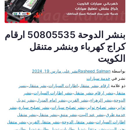
بنشر الدوحة 50805535 ارقام
كراج كهرباء وبنشر متنقل
الكويت
بواسطة
Rasheed Salman
نشر على
مارس 19, 2024
نشر في
خدمة سيارات
ذو علامة
ارقام بنشر متنقل
،
اطارات السيارات
،
بشر متنقل
،
بنسر
متنقل
،
بنشر ارقام بنشر متنقل
،
بنشر اطارات السيارات
،
بنشر
الدوحة
،
بنشر الزهراء
،
بنشر القرين
،
بنشر امام المنزل
،
بنشر تبديل
تواير
،
بنشر تصليح تواير
،
بنشر تصليح سيارات
،
بنشر تصليح سيارة
،
بنشر
خدمة طرق
،
بنشر عند البيت
،
بنشر متنق
،
بنشر متنقل
،
بنشر متنقل
اطارات السيارات
،
بنشر متنقل الدوحة
،
بنشر متنقل القرين
،
بنشر متنقل
يجي البيت
،
بنشر منتقل
،
تبديل بطاريات
،
تبديل بطارية
،
تبديل بطاريى