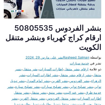
بنشر الفردوس 50805535
ارقام كراج كهرباء وبنشر متنقل
الكويت
بواسطة
Rasheed Salman
نشر على
مارس 29, 2024
نشر في
خدمة سيارات
ذو علامة
ارقام بنشر متنقل
،
اطارات السيارات
،
بشر متنقل
،
بنسر
متنقل
،
بنشر ارقام بنشر متنقل
،
بنشر اطارات السيارات
،
بنشر
الزهراء
،
بنشر الفردوس
،
بنشر القرين
،
بنشر امام المنزل
،
بنشر تبديل
تواير
،
بنشر تصليح تواير
،
بنشر تصليح سيارات
،
بنشر تصليح سيارة
،
بنشر
خدمة طرق
،
بنشر عند البيت
،
بنشر متنق
،
بنشر متنقل
،
بنشر متنقل
اطارات السيارات
،
بنشر متنقل الفردوس
،
بنشر متنقل القرين
،
بنشر
متنقل يجي البيت
،
بنشر منتقل
،
تبديل بطاريات
،
تبديل بطارية
،
تبديل