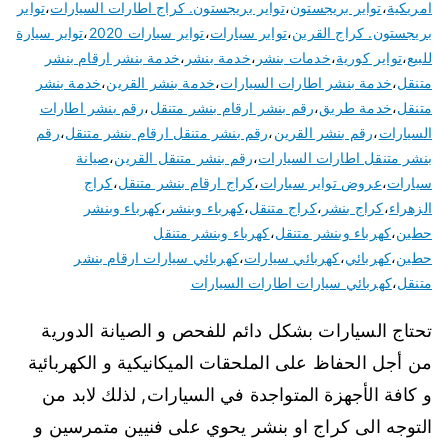
امريكية
،
تواير بريجستون
،
تواير بريجستون. كراج اطارات السيارات
،
تواير
بريجستون. كراج القرين
،
تواير سيارات
،
تواير سيارات 2020
،
تواير سيارة
للبيع
،
تواير كورية
،
خدمات بنشر
،
خدمة بنشر
،
خدمة بنشر ارقام بنشر
متنقل
،
خدمة بنشر اطارات السيارات
،
خدمة بنشر القرين
،
خدمة بنشر
متنقل
،
خدمة طريق
،
رقم بنشر ارقام بنشر متنقل
،
رقم بنشر اطارات
السيارات
،
رقم بنشر القرين
،
رقم بنشر متنقل ارقام بنشر متنقل
،
رقم
بنشر متنقل اطارات السيارات
،
رقم بنشر متنقل القرين
،
صيانة
سيارات
،
عروض تواير سيارات
،
كراج ارقام بنشر متنقل
،
كراج
الزهراء
،
كراج بنشر
،
كراج متنقل
،
كهرباء وبنشر
،
كهرباء وبنشر
حطين
،
كهرباء وبنشر متنقل
،
كهرباء وبنشر متنقل
حطين
،
كهربائي
،
كهربائي سيارات
،
كهربائي سيارات ارقام بنشر
متنقل
،
كهربائي سيارات اطارات السيارات
تحتاج السيارات بشكل دائم للفحص و الصيانة الدورية
من أجل الحفاظ على الملحقات الميكانيكية و الكهربائية
و كافة الأجهزة المتواجدة في السيارات, لذلك لابد من
التوجه الى كراج او بنشر يحوي على فنيين متمرسين و