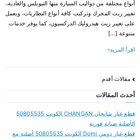
أنواع مختلفة من دواليب السيارة منها التيوبلس والعادية،
تغيير زيت المحرك وتركيب كافة أنواع البطاريات، ويعمل
على تغيير زيت هيدروليك الدركسيون، كما يوفر خدمات
متنوعة […]
اقرأ المزيد
تصفّح
مقالات أقدم
المقالات
أحدث المقالات
قطع غيار شانجان CHANGAN الكويت 50805535
الأصلية صيانة فورية
قطع غيار دومي Domi الكويت 50805535 أصلية مع