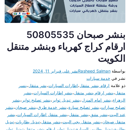
بنشر صبحان 50805535
ارقام كراج كهرباء وبنشر متنقل
الكويت
بواسطة
Rasheed Salman
نشر على
فبراير 11, 2024
نشر في
خدمة سيارات
ذو علامة
ارقام بنشر متنقل
،
اطارات السيارات
،
بشر متنقل
،
بنسر
متنقل
،
بنشر ارقام بنشر متنقل
،
بنشر اطارات السيارات
،
بنشر
الزهراء
،
بنشر امام المنزل
،
بنشر تبديل تواير
،
بنشر تصليح تواير
،
بنشر
تصليح سيارات
،
بنشر تصليح سيارة
،
بنشر خدمة طرق
،
بنشر صبحان
،
بنشر
عند البيت
،
بنشر متنق
،
بنشر متنقل
،
بنشر متنقل اطارات السيارات
،
بنشر
متنقل صبحان
،
بنشر متنقل يجي البيت
،
بنشر منتقل
،
تبديل بطاريات
،
تبديل
بطارية
،
تبديل بطاريى السيارة
،
تبديل تواير ارقام بنشر متنقل
،
تبديل تواير