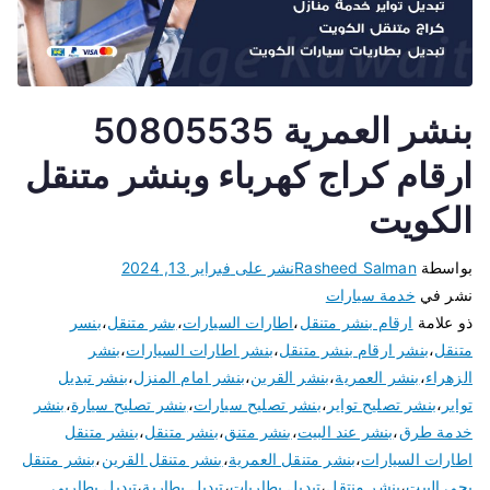
بنشر العمرية 50805535
ارقام كراج كهرباء وبنشر متنقل
الكويت
بواسطة
Rasheed Salman
نشر على
فبراير 13, 2024
نشر في
خدمة سيارات
ذو علامة
ارقام بنشر متنقل
،
اطارات السيارات
،
بشر متنقل
،
بنسر
متنقل
،
بنشر ارقام بنشر متنقل
،
بنشر اطارات السيارات
،
بنشر
الزهراء
،
بنشر العمرية
،
بنشر القرين
،
بنشر امام المنزل
،
بنشر تبديل
تواير
،
بنشر تصليح تواير
،
بنشر تصليح سيارات
،
بنشر تصليح سيارة
،
بنشر
خدمة طرق
،
بنشر عند البيت
،
بنشر متنق
،
بنشر متنقل
،
بنشر متنقل
اطارات السيارات
،
بنشر متنقل العمرية
،
بنشر متنقل القرين
،
بنشر متنقل
يجي البيت
،
بنشر منتقل
،
تبديل بطاريات
،
تبديل بطارية
،
تبديل بطاريى