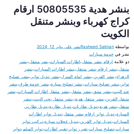
بنشر هدية 50805535 ارقام
كراج كهرباء وبنشر متنقل
الكويت
بواسطة
Rasheed Salman
نشر على
يناير 12, 2024
نشر في
خدمة سيارات
ذو علامة
ارقام بنشر متنقل
،
اطارات السيارات
،
بشر متنقل
،
بنسر
متنقل
،
بنشر ارقام بنشر متنقل
،
بنشر اطارات السيارات
،
بنشر
الزهراء
،
بنشر القرين
،
بنشر امام المنزل
،
بنشر تبديل تواير
،
بنشر تصليح
تواير
،
بنشر تصليح سيارات
،
بنشر تصليح سيارة
،
بنشر خدمة طرق
،
بنشر
عند البيت
،
بنشر متنق
،
بنشر متنقل
،
بنشر متنقل اطارات السيارات
،
بنشر
متنقل القرين
،
بنشر متنقل هدية
،
بنشر متنقل يجي البيت
،
بنشر
منتقل
،
بنشر هدية
،
تبديل بطاريات
،
تبديل بطارية
،
تبديل بطاريى
السيارة
،
تبديل تواير ارقام بنشر متنقل
،
تبديل تواير اطارات
السيارات
،
تبديل تواير القرين
،
تبديل عجلات سيارة
،
تركيب تواير
سيارات
،
تصليح سيارات
،
تغيرر تواير
،
تغيير اطارات
،
تواير الميلم
،
تواير