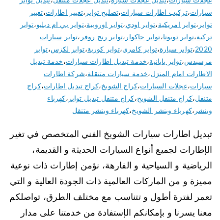
سيارات
،
تركيب اطارات سيارات
،
تصليح تواير
،
تغيير اطارات
،
تغيير
تواير
،
تواير امريكية
،
تواير اودي
،
تواير اوروبية
،
تواير بي ام دبليو
،
تواير
تركية
،
تواير تويوتا
،
تواير جاكوار
،
تواير رنج روفر
،
تواير سيارات
2020
،
تواير سيارة
،
تواير كامري
،
تواير كورية
،
تواير لكزس
،
تواير
مرسيدس
،
تواير يابانية
،
خدمة تبديل اطارات سيارات
،
خدمة تبديل
الاطارات امام المنزل
،
خدمة سيارات متنقلة
،
شركة اطارات
سيارات
،
عجلات السيارات
،
كراج الشويخ
،
كراج تبديل اطارات
،
كراج
متنقل
،
كراج متنقل الشويخ
،
كراج متنقل تبديل تواير
،
كهرباء
وبنشر
،
كهرباء وبنشر الشويخ
،
كهرباء وبنشر متنقل
تبديل اطارات سيارات الشويخ الفني المتخصص في تغير
الإطارات لجميع أنواع السيارات الحديثة و القديمة،
الرياضية و السياحية و الفارهة، نؤمن إطارات ذات نوعية
مميزة و من الماركات العالمية ذات الجودة العالية و التي
تعمر لفترة أطول و تتناسب مع مختلف الطرق، تواصلكم
معنا يسرنا و بإمكانكم الإستفادة من خدمتنا على مدار