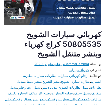
كهربائي سيارات الشويخ
50805535 كراج كهرباء
وبنشر متنقل الشويخ
بواسطة
ammar ammar
نشر على
مايو 2, 2020
نشر في
كهرباء سيارات
ذو علامة
ارقام كهربائي سيارات
،
بطاريات سيارات
،
بطارية
السيارة
،
بطارية سيارة الشويخ
،
بنشر الشويخ
،
بنشر متنقل
،
تبديل
بطاريات
،
تبديل بطاريات الشويخ
،
تبديل دينمو
،
تبديل زيت وفلتر
،
تبديل
سفايف
،
تبديل سلف
،
تصليح السيارات
،
تعبئة غاز ميكف السيارة
،
تكييف
سيارات
،
خدمة كهربائي سيارات
،
رقم كهرباء وبنشر متنقل
،
رقم كهربائي
سيارات
،
رقم كهربائي سيارات الشويخ
،
صيانة السيارات
،
فحص كمبيوتر