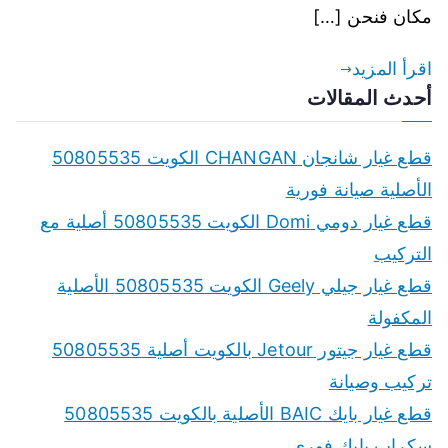
مكان فنحن […]
اقرأ المزيد
أحدث المقالات
قطع غيار شانجان CHANGAN الكويت 50805535
الأصلية صيانة فورية
قطع غيار دومي Domi الكويت 50805535 أصلية مع
التركيب
قطع غيار جيلي Geely الكويت 50805535 الأصلية
المكفولة
قطع غيار جيتور Jetour بالكويت أصلية 50805535
تركيب وصيانة
قطع غيار بايك BAIC الأصلية بالكويت 50805535
سكراب بايك فوري