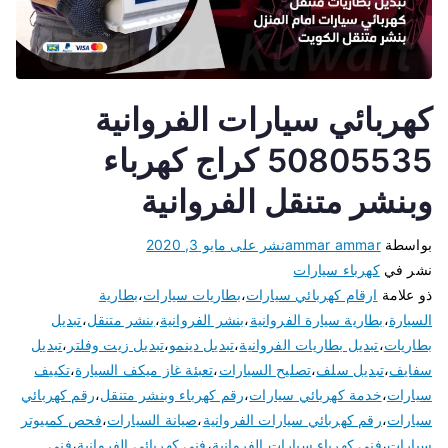
كهربائي سيارات الفروانية
50805535 كراج كهرباء
وبنشر متنقل الفروانية
بواسطة
ammar ammar
نشر على
مايو 3, 2020
نشر في
كهرباء سيارات
ذو علامة
ارقام كهربائي سيارات
،
بطاريات سيارات
،
بطارية
السيارة
،
بطارية سيارة الفروانية
،
بنشر الفروانية
،
بنشر متنقل
،
تبديل
بطاريات
،
تبديل بطاريات الفروانية
،
تبديل دينمو
،
تبديل زيت وفلتر
،
تبديل
سفايف
،
تبديل سلف
،
تصليح السيارات
،
تعبئة غاز ميكف السيارة
،
تكييف
سيارات
،
خدمة كهربائي سيارات
،
رقم كهرباء وبنشر متنقل
،
رقم كهربائي
سيارات
،
رقم كهربائي سيارات الفروانية
،
صيانة السيارات
،
فحص كمبيوتر
سيارات
،
فني كهرباء سيارات الفروانية
،
فني كهربائي الفروانية
،
فني