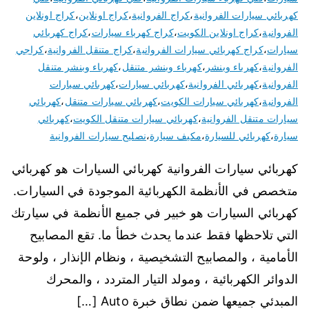
كهربائي سيارات الفروانية
،
كراج الفروانية
،
كراج اونلاين
،
كراج اونلاين
الفروانية
،
كراج اونلاين الكويت
،
كراج كهرباء سيارات
،
كراج كهربائي
سيارات
،
كراج كهربائي سيارات الفروانية
،
كراج متنقل الفروانية
،
كراجي
الفروانية
،
كهرباء وبنشر
،
كهرباء وبنشر متنقل
،
كهرباء وبنشر متنقل
الفروانية
،
كهربائي الفروانية
،
كهربائي سيارات
،
كهربائي سيارات
الفروانية
،
كهربائي سيارات الكويت
،
كهربائي سيارات متنقل
،
كهربائي
سيارات متنقل الفروانية
،
كهربائي سيارات متنقل الكويت
،
كهربائي
سيارة
،
كهربائي للسيارة
،
مكيف سيارة
،
نصليح سيارات الفروانية
كهربائي سيارات الفروانية كهربائي السيارات هو كهربائي
متخصص في الأنظمة الكهربائية الموجودة في السيارات.
كهربائي السيارات هو خبير في جميع الأنظمة في سيارتك
التي تلاحظها فقط عندما يحدث خطأ ما. تقع المصابيح
الأمامية ، والمصابيح التشخيصية ، ونظام الإنذار ، ولوحة
الدوائر الكهربائية ، ومولد التيار المتردد ، والمحرك
المبدئي جميعها ضمن نطاق خبرة Auto […]