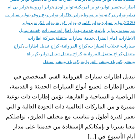
اطارات
،
تغيير تواير
،
تواير امريكية
،
تواير اودي
،
تواير اوروبية
،
تواير بي ام
دبليو
،
تواير تركية
،
تواير تويوتا
،
تواير جاكوار
،
تواير رنج روفر
،
تواير سيارات
2020
،
تواير سيارة
،
تواير كامري
،
تواير كورية
،
تواير لكزس
،
تواير
مرسيدس
،
تواير يابانية
،
خدمة تبديل اطارات سيارات
،
خدمة تبديل
الاطارات امام المنزل
،
خدمة سيارات متنقلة
،
شركة اطارات
سيارات
،
عجلات السيارات
،
كراج الفروانية
،
كراج تبديل اطارات
،
كراج
متنقل
،
كراج متنقل الفروانية
،
كراج متنقل تبديل تواير
،
كهرباء
وبنشر
،
كهرباء وبنشر الفروانية
،
كهرباء وبنشر متنقل
تبديل اطارات سيارات الفروانية الفني المتخصص في
تغير الإطارات لجميع أنواع السيارات الحديثة و القديمة،
الرياضية و السياحية و الفارهة، نؤمن إطارات ذات نوعية
مميزة و من الماركات العالمية ذات الجودة العالية و التي
تعمر لفترة أطول و تتناسب مع مختلف الطرق، تواصلكم
معنا يسرنا و بإمكانكم الإستفادة من خدمتنا على مدار
أيام الأسبوع في […]