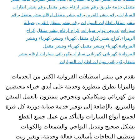
متنقل
،
خدمة طريق
،
رقم بنشر ارقام بنشر متنقل
،
رقم بنشر اطارات
السيارات
،
رقم بنشر القرين
،
رقم بنشر متنقل ارقام بنشر متنقل
،
رقم
بنشر متنقل اطارات السيارات
،
رقم بنشر متنقل القرين
،
صيانة
سيارات
،
عروض تواير سيارات
،
كراج ارقام بنشر متنقل
،
كراج
الزهراء
،
كراج بنشر
،
كراج متنقل
،
كهرباء وبنشر
،
كهرباء وبنشر
الفروانية
،
كهرباء وبنشر متنقل
،
كهرباء وبنشر متنقل
الفروانية
،
كهربائي
،
كهربائي سيارات
،
كهربائي سيارات ارقام بنشر
متنقل
،
كهربائي سيارات اطارات السيارات
نقدم في بنشر اسطبلات الفروانية الكثير من الخدمات
والمزايا بطرق متطورة وحديثة على أيدي خبراء مختصين
من كهربائي وميكانيكي وبنجرجي يتميزون بالعمل المتقن
والسريع، بالإضافة إلى توفير خدمة صيانة دورية كل فترة
لجميع أنواع السيارات والتأكد من عمل جميع القطع
بشكل صحيح وتبديل البواجي والشمعات والكونات
وتنظيف البخاخات بأساليب فعالة وحديثة، وتغير زيت