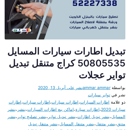
تبديل اطارات سيارات المسايل
50805535 كراج متنقل تبديل
تواير عجلات
بواسطة
ammar ammar
نشر على
أبريل 13, 2020
نشر في
تواير سيارات
ذو علامة
اطارات السيارات
،
اطارات سبارات
،
اطارات سيارات
،
اطارات
سيارات 2020
،
اطارات سيارة
،
اماكن بيع اطارات السيارات
،
بنشر
،
بنشر
المسايل
،
بنشر تبديل اطارات
،
بنشر تبديل تواير
،
بنشر تصليح تواير
،
بنشر
متتق
،
بنشر متتقل
،
بنشر متنقل المسايل
،
بنشر متنقل تبديل