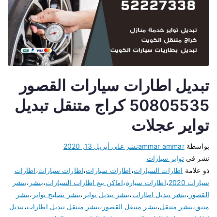
تبديل اطارات سيارات القصور
50805535 كراج متنقل تبديل
تواير عجلات
بواسطة
ammar ammar
نشر على
أبريل 13, 2020
نشر في
تواير سيارات
ذو علامة
اطارات السيارات
،
اطارات سبارات
،
اطارات سيارات
،
اطارات
سيارات 2020
،
اطارات سيارة
،
اماكن بيع اطارات السيارات
،
بنشر
،
بنشر
القصور
،
بنشر تبديل اطارات
،
بنشر تبديل تواير
،
بنشر تصليح تواير
،
بنشر
متتق
،
بنشر متتقل
،
بنشر متنقل القصور
،
بنشر متنقل تبديل اطارات
،
تبديل