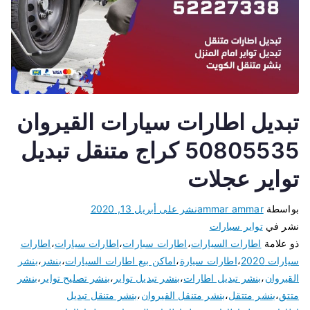
تبديل اطارات سيارات القيروان
50805535 كراج متنقل تبديل
تواير عجلات
بواسطة
ammar ammar
نشر على
أبريل 13, 2020
نشر في
تواير سيارات
ذو علامة
اطارات السيارات
،
اطارات سبارات
،
اطارات سيارات
،
اطارات
سيارات 2020
،
اطارات سيارة
،
اماكن بيع اطارات السيارات
،
بنشر
،
بنشر
القيروان
،
بنشر تبديل اطارات
،
بنشر تبديل تواير
،
بنشر تصليح تواير
،
بنشر
متتق
،
بنشر متتقل
،
بنشر متنقل القيروان
،
بنشر متنقل تبديل