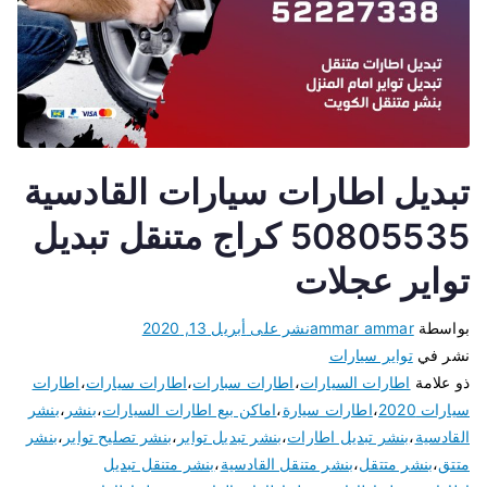
تبديل اطارات سيارات القادسية
50805535 كراج متنقل تبديل
تواير عجلات
بواسطة
ammar ammar
نشر على
أبريل 13, 2020
نشر في
تواير سيارات
ذو علامة
اطارات السيارات
،
اطارات سبارات
،
اطارات سيارات
،
اطارات
سيارات 2020
،
اطارات سيارة
،
اماكن بيع اطارات السيارات
،
بنشر
،
بنشر
القادسية
،
بنشر تبديل اطارات
،
بنشر تبديل تواير
،
بنشر تصليح تواير
،
بنشر
متتق
،
بنشر متتقل
،
بنشر متنقل القادسية
،
بنشر متنقل تبديل