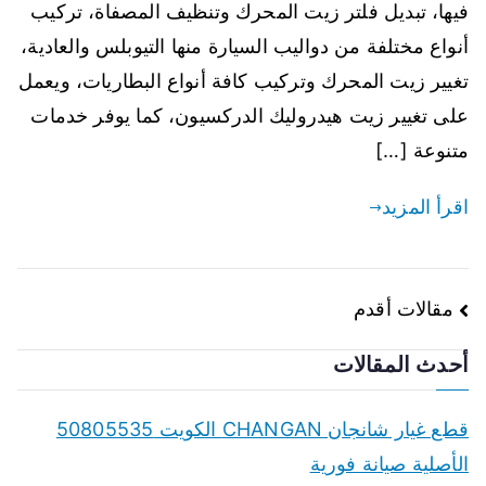
فيها، تبديل فلتر زيت المحرك وتنظيف المصفاة، تركيب
أنواع مختلفة من دواليب السيارة منها التيوبلس والعادية،
تغيير زيت المحرك وتركيب كافة أنواع البطاريات، ويعمل
على تغيير زيت هيدروليك الدركسيون، كما يوفر خدمات
متنوعة […]
اقرأ المزيد
تصفّح
مقالات أقدم
المقالات
أحدث المقالات
قطع غيار شانجان CHANGAN الكويت 50805535
الأصلية صيانة فورية