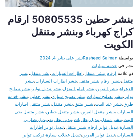
بنشر حطين 50805535 ارقام
كراج كهرباء وبنشر متنقل
الكويت
بواسطة
Rasheed Salman
نشر على
يناير 4, 2024
نشر في
خدمة سيارات
ذو علامة
ارقام بنشر متنقل
،
اطارات السيارات
،
بشر متنقل
،
بنسر
متنقل
،
بنشر ارقام بنشر متنقل
،
بنشر اطارات السيارات
،
بنشر
الزهراء
،
بنشر القرين
،
بنشر امام المنزل
،
بنشر تبديل تواير
،
بنشر تصليح
تواير
،
بنشر تصليح سيارات
،
بنشر تصليح سيارة
،
بنشر حطين
،
بنشر خدمة
طرق
،
بنشر عند البيت
،
بنشر متنق
،
بنشر متنقل
،
بنشر متنقل اطارات
السيارات
،
بنشر متنقل القرين
،
بنشر متنقل حطين
،
بنشر متنقل يجي
البيت
،
بنشر منتقل
،
تبديل بطاريات
،
تبديل بطارية
،
تبديل بطاريى
السيارة
،
تبديل تواير ارقام بنشر متنقل
،
تبديل تواير اطارات
السيارات
،
تبديل تواير القرين
،
تبديل عجلات سيارة
،
تركيب تواير