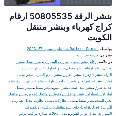
بنشر الرقة 50805535 ارقام
كراج كهرباء وبنشر متنقل
الكويت
بواسطة
Rasheed Salman
نشر على
ديسمبر 27, 2023
نشر في
خدمة سيارات
ذو علامة
ارقام بنشر متنقل
،
اطارات السيارات
،
بشر متنقل
،
بنسر
متنقل
،
بنشر ارقام بنشر متنقل
،
بنشر اطارات السيارات
،
بنشر
الرقة
،
بنشر الزهراء
،
بنشر القرين
،
بنشر امام المنزل
،
بنشر تبديل
تواير
،
بنشر تصليح تواير
،
بنشر تصليح سيارات
،
بنشر تصليح سيارة
،
بنشر
خدمة طرق
،
بنشر عند البيت
،
بنشر متنق
،
بنشر متنقل
،
بنشر متنقل
اطارات السيارات
،
بنشر متنقل الرقة
،
بنشر متنقل القرين
،
بنشر متنقل
يجي البيت
،
بنشر منتقل
،
تبديل بطاريات
،
تبديل بطارية
،
تبديل بطاريى
السيارة
،
تبديل تواير ارقام بنشر متنقل
،
تبديل تواير اطارات
السيارات
،
تبديل تواير القرين
،
تبديل عجلات سيارة
،
تركيب تواير