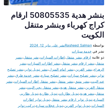
بنشر هدية 50805535 ارقام
كراج كهرباء وبنشر متنقل
الكويت
بواسطة
Rasheed Salman
نشر على
يناير 12, 2024
نشر في
خدمة سيارات
ذو علامة
ارقام بنشر متنقل
،
اطارات السيارات
،
بشر متنقل
،
بنسر
متنقل
،
بنشر ارقام بنشر متنقل
،
بنشر اطارات السيارات
،
بنشر
الزهراء
،
بنشر القرين
،
بنشر امام المنزل
،
بنشر تبديل تواير
،
بنشر تصليح
تواير
،
بنشر تصليح سيارات
،
بنشر تصليح سيارة
،
بنشر خدمة طرق
،
بنشر
عند البيت
،
بنشر متنق
،
بنشر متنقل
،
بنشر متنقل اطارات السيارات
،
بنشر
متنقل القرين
،
بنشر متنقل هدية
،
بنشر متنقل يجي البيت
،
بنشر
منتقل
،
بنشر هدية
،
تبديل بطاريات
،
تبديل بطارية
،
تبديل بطاريى
السيارة
،
تبديل تواير ارقام بنشر متنقل
،
تبديل تواير اطارات
السيارات
،
تبديل تواير القرين
،
تبديل عجلات سيارة
،
تركيب تواير