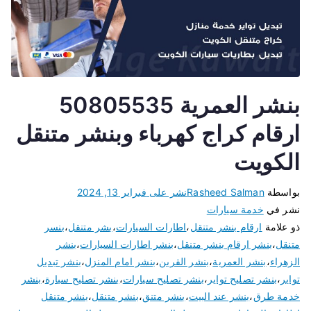
بنشر العمرية 50805535
ارقام كراج كهرباء وبنشر متنقل
الكويت
بواسطة
Rasheed Salman
نشر على
فبراير 13, 2024
نشر في
خدمة سيارات
ذو علامة
ارقام بنشر متنقل
،
اطارات السيارات
،
بشر متنقل
،
بنسر
متنقل
،
بنشر ارقام بنشر متنقل
،
بنشر اطارات السيارات
،
بنشر
الزهراء
،
بنشر العمرية
،
بنشر القرين
،
بنشر امام المنزل
،
بنشر تبديل
تواير
،
بنشر تصليح تواير
،
بنشر تصليح سيارات
،
بنشر تصليح سيارة
،
بنشر
خدمة طرق
،
بنشر عند البيت
،
بنشر متنق
،
بنشر متنقل
،
بنشر متنقل