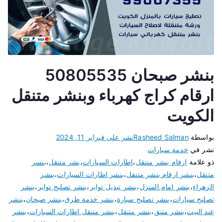
بنشر صبحان 50805535
ارقام كراج كهرباء وبنشر متنقل
الكويت
بواسطة
Rasheed Salman
نشر على
فبراير 11, 2024
نشر في
خدمة سيارات
ذو علامة
ارقام بنشر متنقل
،
اطارات السيارات
،
بشر متنقل
،
بنسر
متنقل
،
بنشر ارقام بنشر متنقل
،
بنشر اطارات السيارات
،
بنشر
الزهراء
،
بنشر امام المنزل
،
بنشر تبديل تواير
،
بنشر تصليح تواير
،
بنشر
تصليح سيارات
،
بنشر تصليح سيارة
،
بنشر خدمة طرق
،
بنشر صبحان
،
بنشر
عند البيت
،
بنشر متنق
،
بنشر متنقل
،
بنشر متنقل اطارات السيارات
،
بنشر