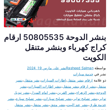
بنشر الدوحة 50805535 ارقام
كراج كهرباء وبنشر متنقل
الكويت
بواسطة
Rasheed Salman
نشر على
مارس 19, 2024
نشر في
خدمة سيارات
ذو علامة
ارقام بنشر متنقل
،
اطارات السيارات
،
بشر متنقل
،
بنسر
متنقل
،
بنشر ارقام بنشر متنقل
،
بنشر اطارات السيارات
،
بنشر
الدوحة
،
بنشر الزهراء
،
بنشر القرين
،
بنشر امام المنزل
،
بنشر تبديل
تواير
،
بنشر تصليح تواير
،
بنشر تصليح سيارات
،
بنشر تصليح سيارة
،
بنشر
خدمة طرق
،
بنشر عند البيت
،
بنشر متنق
،
بنشر متنقل
،
بنشر متنقل