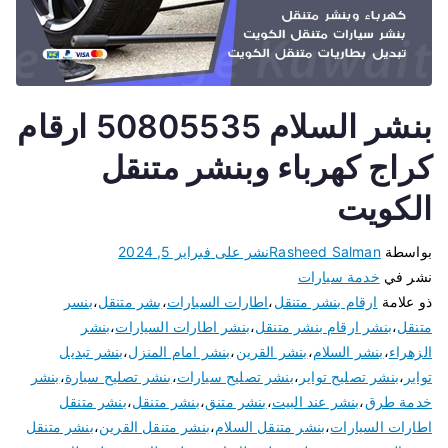
بنشر السلام 50805535 ارقام
كراج كهرباء وبنشر متنقل
الكويت
بواسطة
Rasheed Salman
نشر على
فبراير 5, 2024
نشر في
خدمة سيارات
ذو علامة
ارقام بنشر متنقل
،
اطارات السيارات
،
بشر متنقل
،
بنسر
متنقل
،
بنشر ارقام بنشر متنقل
،
بنشر اطارات السيارات
،
بنشر
الزهراء
،
بنشر السلام
،
بنشر القرين
،
بنشر امام المنزل
،
بنشر تبديل
تواير
،
بنشر تصليح تواير
،
بنشر تصليح سيارات
،
بنشر تصليح سيارة
،
بنشر
خدمة طرق
،
بنشر عند البيت
،
بنشر متنق
،
بنشر متنقل
،
بنشر متنقل
اطارات السيارات
،
بنشر متنقل السلام
،
بنشر متنقل القرين
،
بنشر متنقل