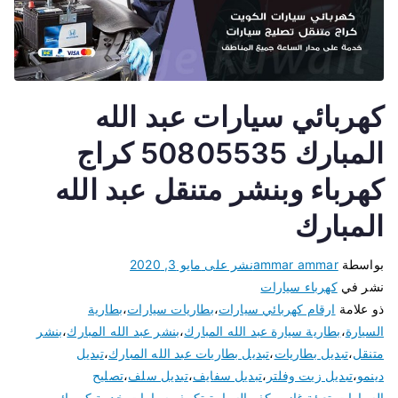
كهربائي سيارات عبد الله
المبارك 50805535 كراج
كهرباء وبنشر متنقل عبد الله
المبارك
بواسطة
ammar ammar
نشر على
مايو 3, 2020
نشر في
كهرباء سيارات
ذو علامة
ارقام كهربائي سيارات
،
بطاريات سيارات
،
بطارية
السيارة
،
بطارية سيارة عبد الله المبارك
،
بنشر عبد الله المبارك
،
بنشر
متنقل
،
تبديل بطاريات
،
تبديل بطاريات عبد الله المبارك
،
تبديل
دينمو
،
تبديل زيت وفلتر
،
تبديل سفايف
،
تبديل سلف
،
تصليح
السيارات
،
تعبئة غاز ميكف السيارة
،
تكييف سيارات
،
خدمة كهربائي