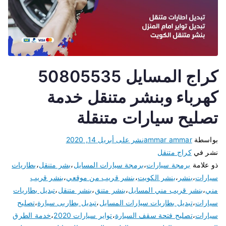
كراج المسايل 50805535
كهرباء وبنشر متنقل خدمة
تصليح سيارات متنقلة
بواسطة
ammar ammar
نشر على
أبريل 14, 2020
نشر في
كراج متنقل
ذو علامة
برمجة سيارات
،
برمجة سيارات المسايل
،
بشر متنقل
،
بطاريات
سيارات
،
بنشر
،
بنشر الكويت
،
بنشر قريب من موقعي
،
بنشر قريب
مني
،
بنشر قريب مني المسايل
،
بنشر متنق
،
بنشر متنقل
،
تبديل بطاريات
سيارات
،
تبديل بطاريات سيارات المسايل
،
تبديل بطاريى سيارة
،
تصليح
سيارات
،
تصليح فتحة سقف السيارة
،
تواير سيارات 2020
،
خدمة الطرق