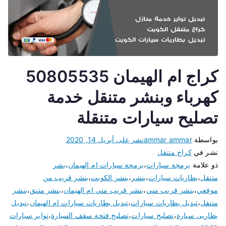
كراج ام الهيمان 50805535
كهرباء وبنشر متنقل خدمة
تصليح سيارات متنقلة
بواسطة
ammar ammar
نشر على
أبريل 14, 2020
نشر في
كراج متنقل
ذو علامة
برمجة سيارات
،
برمجة سيارات ام الهيمان
،
بشر
متنقل
،
بطاريات سيارات
،
بنشر
،
بنشر الكويت
،
بنشر قريب من
موقعي
،
بنشر قريب مني
،
بنشر قريب مني ام الهيمان
،
بنشر متنق
،
بنشر
متنقل
،
تبديل بطاريات سيارات
،
تبديل بطاريات سيارات ام الهيمان
،
تبديل
بطاريى سيارة
،
تصليح سيارات
،
تصليح فتحة سقف السيارة
،
تواير سيارات