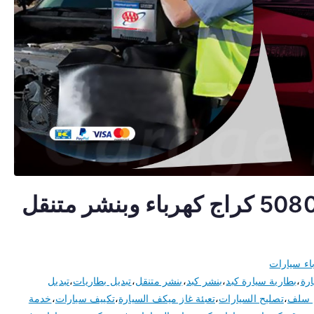
كهربائي سيارات كبد 50805535 كراج كهرباء وبنشر متنقل
اء سيارات
ارة
،
بطارية سيارة كبد
،
بنشر كبد
،
بنشر متنقل
،
تبديل بطاريات
،
تبديل
ل سلف
،
تصليح السيارات
،
تعبئة غاز ميكف السيارة
،
تكييف سيارات
،
خدمة