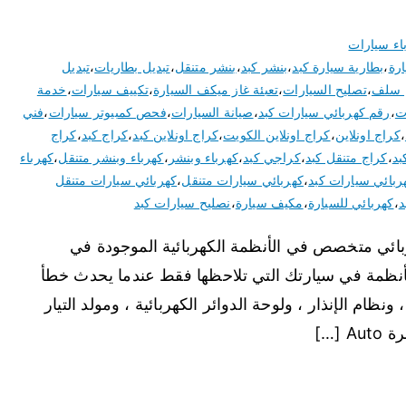
اء سيارات
ارة
،
بطارية سيارة كبد
،
بنشر كبد
،
بنشر متنقل
،
تبديل بطاريات
،
تبديل
ل سلف
،
تصليح السيارات
،
تعبئة غاز ميكف السيارة
،
تكييف سيارات
،
خدمة
ت
،
رقم كهربائي سيارات كبد
،
صيانة السيارات
،
فحص كمبيوتر سيارات
،
فني
،
كراج اونلاين
،
كراج اونلاين الكويت
،
كراج اونلاين كبد
،
كراج كبد
،
كراج
بد
،
كراج متنقل كبد
،
كراجي كبد
،
كهرباء وبنشر
،
كهرباء وبنشر متنقل
،
كهرباء
ربائي سيارات كبد
،
كهربائي سيارات متنقل
،
كهربائي سيارات متنقل
د
،
كهربائي للسيارة
،
مكيف سيارة
،
نصليح سيارات كبد
ربائي متخصص في الأنظمة الكهربائية الموجودة في
لأنظمة في سيارتك التي تلاحظها فقط عندما يحدث خطأ
ونظام الإنذار ، ولوحة الدوائر الكهربائية ، ومولد التيار
[…]