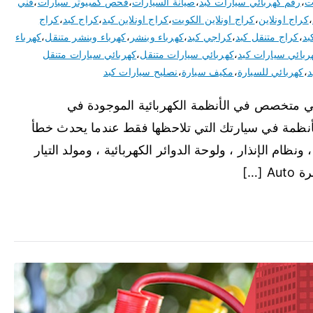
ت
،
رقم كهربائي سيارات كبد
،
صيانة السيارات
،
فحص كمبيوتر سيارات
،
فني
،
كراج اونلاين
،
كراج اونلاين الكويت
،
كراج اونلاين كبد
،
كراج كبد
،
كراج
بد
،
كراج متنقل كبد
،
كراجي كبد
،
كهرباء وبنشر
،
كهرباء وبنشر متنقل
،
كهرباء
ربائي سيارات كبد
،
كهربائي سيارات متنقل
،
كهربائي سيارات متنقل
د
،
كهربائي للسيارة
،
مكيف سيارة
،
نصليح سيارات كبد
ئي متخصص في الأنظمة الكهربائية الموجودة في
لأنظمة في سيارتك التي تلاحظها فقط عندما يحدث خطأ
ونظام الإنذار ، ولوحة الدوائر الكهربائية ، ومولد التيار
[…]