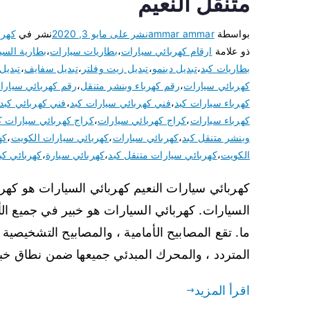
متنقل النعيم
بواسطة
ammar ammar
نشر على
مايو 3, 2020
نشر في
كهرب
ذو علامة
ارقام كهربائي سيارات
،
بطاريات سيارات
،
بطارية السي
بطاريات كبد
،
تبديل دينمو
،
تبديل زيت وفلتر
،
تبديل سفايف
،
تبدي
كهربائي سيارات
،
رقم كهرباء وبنشر متنقل
،
رقم كهربائي سيارا
كهرباء سيارات كبد
،
فني كهربائي سيارات كبد
،
فني كهربائي كبد
كهرباء سيارات
،
كراج كهربائي سيارات
،
كراج كهربائي سيارات ك
وبنشر متنقل كبد
،
كهربائي سيارات
،
كهربائي سيارات الكويت
،
كه
الكويت
،
كهربائي سيارات متنقل كبد
،
كهربائي سيارة
،
كهربائي كب
كهربائي سيارات النعيم كهربائي السيارات هو كه
السيارات. كهربائي السيارات هو خبير في جميع ا
ما. تقع المصابيح الأمامية ، والمصابيح التشخيصية ، 
المتردد ، والمحرك المبدئي جميعها ضمن نطاق خبرة Auto 
اقرأ المزيد