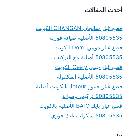
a
أحدث المقالات
r
c
قطع غيار شانجان CHANGAN الكويت
h
50805535 الأصلية صيانة فورية
f
قطع غيار دومي Domi الكويت
o
50805535 أصلية مع التركيب
r
قطع غيار جيلي Geely الكويت
:
50805535 الأصلية المكفولة
قطع غيار جيتور Jetour بالكويت أصلية
50805535 تركيب وصيانة
قطع غيار بايك BAIC الأصلية بالكويت
50805535 سكراب بايك فوري