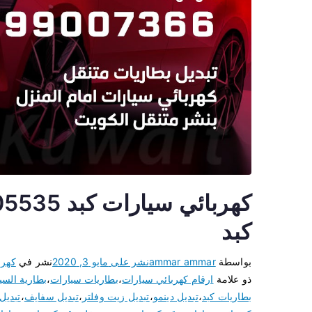
كبد
بواسطة
ammar ammar
نشر على
مايو 3, 2020
نشر في
كهرب
ذو علامة
ارقام كهربائي سيارات
،
بطاريات سيارات
،
بطارية السي
بطاريات كبد
،
تبديل دينمو
،
تبديل زيت وفلتر
،
تبديل سفايف
،
تبدي