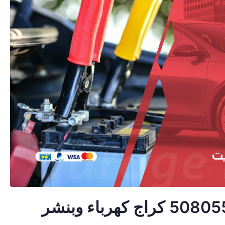
كهربائي سيارات النعيم 50805535 كراج كهرباء وبنشر