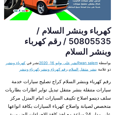
كهرباء وبنشر السلام /
50805535 / رقم كهرباء
وبنشر السلام
بواسطة
Rwan salem
نشر على
يوليو 16, 2020
نشر في
كهرباء وبنشر
ذو علامة
بنشر متنقل السلام
،
رقم كهرباء وبنشر
،
كهرباء وبنشر
رقم كهرباء وبنشر السلام كراج تصليح سيارات خدمة
سيارات متنقلة بنشر متنقل تبديل تواير اطارات بطاريات
سلف دينمو اصلاح تكييف السيارات امام المنزل مركز
متخصص لصيانة واصلاح كهرباء السيارات بكافة انواعها
على مدار 24 ساعة مع اخذ كافة الاجراءات الضرورية