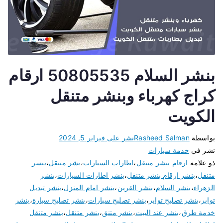
بنشر السلام 50805535 ارقام
كراج كهرباء وبنشر متنقل
الكويت
بواسطة
Rasheed Salman
نشر على
فبراير 5, 2024
نشر في
خدمة سيارات
ذو علامة
ارقام بنشر متنقل
،
اطارات السيارات
،
بشر متنقل
،
بنسر
متنقل
،
بنشر ارقام بنشر متنقل
،
بنشر اطارات السيارات
،
بنشر
الزهراء
،
بنشر السلام
،
بنشر القرين
،
بنشر امام المنزل
،
بنشر تبديل
تواير
،
بنشر تصليح تواير
،
بنشر تصليح سيارات
،
بنشر تصليح سيارة
،
بنشر
خدمة طرق
،
بنشر عند البيت
،
بنشر متنق
،
بنشر متنقل
،
بنشر متنقل