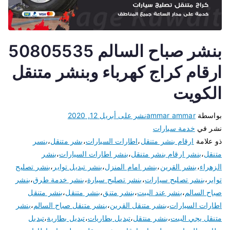
بنشر صباح السالم 50805535
ارقام كراج كهرباء وبنشر متنقل
الكويت
بواسطة
ammar ammar
نشر على
أبريل 12, 2020
نشر في
خدمة سيارات
ذو علامة
ارقام بنشر متنقل
،
اطارات السيارات
،
بشر متنقل
،
بنسر
متنقل
،
بنشر ارقام بنشر متنقل
،
بنشر اطارات السيارات
،
بنشر
الزهراء
،
بنشر القرين
،
بنشر امام المنزل
،
بنشر تبديل تواير
،
بنشر تصليح
تواير
،
بنشر تصليح سيارات
،
بنشر تصليح سيارة
،
بنشر خدمة طرق
،
بنشر
صباح السالم
،
بنشر عند البيت
،
بنشر متنق
،
بنشر متنقل
،
بنشر متنقل
اطارات السيارات
،
بنشر متنقل القرين
،
بنشر متنقل صباح السالم
،
بنشر
متنقل يجي البيت
،
بنشر منتقل
،
تبديل بطاريات
،
تبديل بطارية
،
تبديل