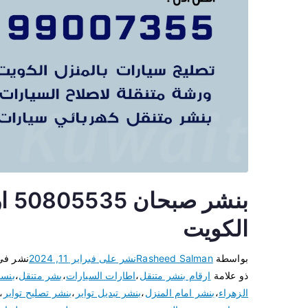
بنش
الكويت
بواسطة
Rasheed Salman
نشر على
فبراير 11, 2024
نشر ف
ذو علامة
ارقام بنشر متنقل
،
اطارات السيارات
،
بشر متنقل
،
بنسر
الزهراء
،
بنشر امام المنزل
،
بنشر تبديل تواير
،
بنشر تصليح تواير
،