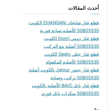
a
أحدث المقالات
r
c
قطع غيار شانجان CHANGAN الكويت
h
50805535 الأصلية صيانة فورية
f
قطع غيار دومي Domi الكويت
o
50805535 أصلية مع التركيب
r
قطع غيار جيلي Geely الكويت
:
50805535 الأصلية المكفولة
قطع غيار جيتور Jetour بالكويت أصلية
50805535 تركيب وصيانة
قطع غيار بايك BAIC الأصلية بالكويت
50805535 سكراب بايك فوري