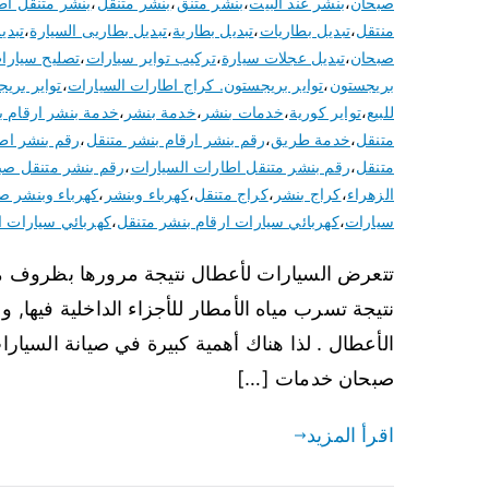
صبحان
،
بنشر عند البيت
،
بنشر متنق
،
بنشر متنقل
،
بنشر متنقل اط
منتقل
،
تبديل بطاريات
،
تبديل بطارية
،
تبديل بطاريى السيارة
،
تبدي
صبحان
،
تبديل عجلات سيارة
،
تركيب تواير سيارات
،
تصليح سيارا
بريجستون
،
تواير بريجستون. كراج اطارات السيارات
،
تواير بري
للبيع
،
تواير كورية
،
خدمات بنشر
،
خدمة بنشر
،
خدمة بنشر ارقام ب
متنقل
،
خدمة طريق
،
رقم بنشر ارقام بنشر متنقل
،
رقم بنشر اط
متنقل
،
رقم بنشر متنقل اطارات السيارات
،
رقم بنشر متنقل صب
الزهراء
،
كراج بنشر
،
كراج متنقل
،
كهرباء وبنشر
،
كهرباء وبنشر ص
سيارات
،
كهربائي سيارات ارقام بنشر متنقل
،
كهربائي سيارات ا
تتعرض السيارات لأعطال نتيجة مرورها بظروف مت
نتيجة تسرب مياه الأمطار للأجزاء الداخلية فيها, 
الأعطال . لذا هناك أهمية كبيرة في صيانة السيارات
صبحان خدمات […]
اقرأ المزيد