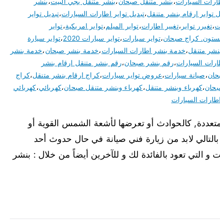
ارات السيارات
،
بنشر متنقل صبحان
،
بنشر متنقل يجي البيت
،
بنشر
ل تواير ارقام بنشر متنقل
،
تبديل تواير اطارات السيارات
،
تبديل تواير
ت
،
تغيرر تواير
،
تغيير اطارات
،
تواير الميلم
،
تواير امريكية
،
تواير
جستون. كراج صبحان
،
تواير سيارات
،
تواير سيارات 2020
،
تواير سيارة
نشر متنقل
،
خدمة بنشر اطارات السيارات
،
خدمة بنشر صبحان
،
خدمة بنشر
ارات السيارات
،
رقم بنشر صبحان
،
رقم بنشر متنقل ارقام بنشر
حان
،
صيانة سيارات
،
عروض تواير سيارات
،
كراج ارقام بنشر متنقل
،
كراج
بحان
،
كهرباء وبنشر متنقل
،
كهرباء وبنشر متنقل صبحان
،
كهربائي
،
كهربائي
طارات السيارات
عددة, كالحوادث أو تعرضها لأشعة الشمس القوية أو
و بالتالي لابد من زيارة فني صيانة في حال حدوث أحد
 و التي تعود بالفائدة لك و للآخرين أيضاً من خلال : بنشر