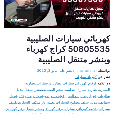
كهربائي سيارات الصليبية
50805535 كراج كهرباء
وبنشر متنقل الصليبية
بواسطة
ammar ammar
نشر على
مايو 3, 2020
نشر في
كهرباء سيارات
ذو علامة
ارقام كهربائي سيارات
،
بطاريات سيارات
،
بطارية
السيارة
،
بطارية سيارة الصليبية
،
بنشر الصليبية
،
بنشر متنقل
،
تبديل
بطاريات
،
تبديل بطاريات الصليبية
،
تبديل دينمو
،
تبديل زيت وفلتر
،
تبديل
سفايف
،
تبديل سلف
،
تصليح السيارات
،
تعبئة غاز ميكف السيارة
،
تكييف
سيارات
،
خدمة كهربائي سيارات
،
رقم كهرباء وبنشر متنقل
،
رقم كهربائي