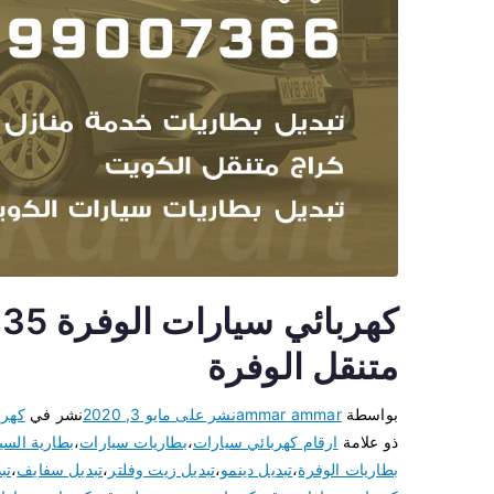
متنقل الوفرة
بواسطة
ammar ammar
نشر على
مايو 3, 2020
نشر في
كهرب
ذو علامة
ارقام كهربائي سيارات
،
بطاريات سيارات
،
بطارية السي
بطاريات الوفرة
،
تبديل دينمو
،
تبديل زيت وفلتر
،
تبديل سفايف
،
تب