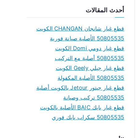
a
أحدث المقالات
r
c
قطع غيار شانجان CHANGAN الكويت
h
50805535 الأصلية صيانة فورية
f
قطع غيار دومي Domi الكويت
o
50805535 أصلية مع التركيب
r
قطع غيار جيلي Geely الكويت
:
50805535 الأصلية المكفولة
قطع غيار جيتور Jetour بالكويت أصلية
50805535 تركيب وصيانة
قطع غيار بايك BAIC الأصلية بالكويت
50805535 سكراب بايك فوري