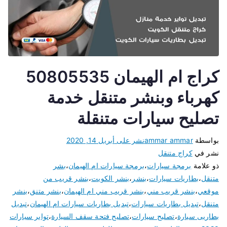
كراج ام الهيمان 50805535
كهرباء وبنشر متنقل خدمة
تصليح سيارات متنقلة
بواسطة
ammar ammar
نشر على
أبريل 14, 2020
نشر في
كراج متنقل
ذو علامة
برمجة سيارات
،
برمجة سيارات ام الهيمان
،
بشر
متنقل
،
بطاريات سيارات
،
بنشر
،
بنشر الكويت
،
بنشر قريب من
موقعي
،
بنشر قريب مني
،
بنشر قريب مني ام الهيمان
،
بنشر متنق
،
بنشر
متنقل
،
تبديل بطاريات سيارات
،
تبديل بطاريات سيارات ام الهيمان
،
تبديل
بطاريى سيارة
،
تصليح سيارات
،
تصليح فتحة سقف السيارة
،
تواير سيارات