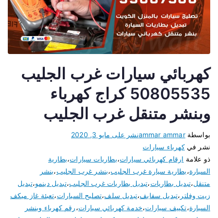
كهربائي سيارات غرب الجليب
50805535 كراج كهرباء
وبنشر متنقل غرب الجليب
بواسطة
ammar ammar
نشر على
مايو 3, 2020
نشر في
كهرباء سيارات
ذو علامة
ارقام كهربائي سيارات
،
بطاريات سيارات
،
بطارية
السيارة
،
بطارية سيارة غرب الجليب
،
بنشر غرب الجليب
،
بنشر
متنقل
،
تبديل بطاريات
،
تبديل بطاريات غرب الجليب
،
تبديل دينمو
،
تبديل
زيت وفلتر
،
تبديل سفايف
،
تبديل سلف
،
تصليح السيارات
،
تعبئة غاز ميكف
السيارة
،
تكييف سيارات
،
خدمة كهربائي سيارات
،
رقم كهرباء وبنشر