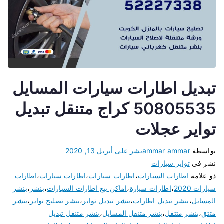
تبديل اطارات سيارات المسايل
50805535 كراج متنقل تبديل
تواير عجلات
بواسطة
ammar ammar
نشر على
أبريل 13, 2020
نشر في
تواير سيارات
ذو علامة
اطارات السيارات
،
اطارات سبارات
،
اطارات سيارات
،
اطارات
سيارات 2020
،
اطارات سيارة
،
اماكن بيع اطارات السيارات
،
بنشر
،
بنشر
المسايل
،
بنشر تبديل اطارات
،
بنشر تبديل تواير
،
بنشر تصليح تواير
،
بنشر
متتق
،
بنشر متتقل
،
بنشر متنقل المسايل
،
بنشر متنقل تبديل