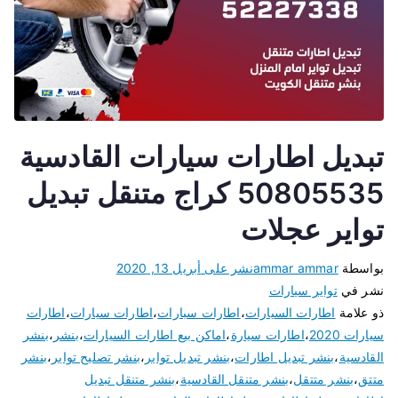
تبديل اطارات سيارات القادسية
50805535 كراج متنقل تبديل
تواير عجلات
بواسطة
ammar ammar
نشر على
أبريل 13, 2020
نشر في
تواير سيارات
ذو علامة
اطارات السيارات
،
اطارات سبارات
،
اطارات سيارات
،
اطارات
سيارات 2020
،
اطارات سيارة
،
اماكن بيع اطارات السيارات
،
بنشر
،
بنشر
القادسية
،
بنشر تبديل اطارات
،
بنشر تبديل تواير
،
بنشر تصليح تواير
،
بنشر
متتق
،
بنشر متتقل
،
بنشر متنقل القادسية
،
بنشر متنقل تبديل