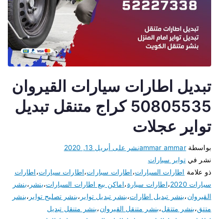
تبديل اطارات سيارات القيروان
50805535 كراج متنقل تبديل
تواير عجلات
بواسطة
ammar ammar
نشر على
أبريل 13, 2020
نشر في
تواير سيارات
ذو علامة
اطارات السيارات
،
اطارات سبارات
،
اطارات سيارات
،
اطارات
سيارات 2020
،
اطارات سيارة
،
اماكن بيع اطارات السيارات
،
بنشر
،
بنشر
القيروان
،
بنشر تبديل اطارات
،
بنشر تبديل تواير
،
بنشر تصليح تواير
،
بنشر
متتق
،
بنشر متتقل
،
بنشر متنقل القيروان
،
بنشر متنقل تبديل