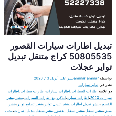
تبديل اطارات سيارات القصور
50805535 كراج متنقل تبديل
تواير عجلات
بواسطة
ammar ammar
نشر على
أبريل 13, 2020
نشر في
تواير سيارات
ذو علامة
اطارات السيارات
،
اطارات سبارات
،
اطارات سيارات
،
اطارات
سيارات 2020
،
اطارات سيارة
،
اماكن بيع اطارات السيارات
،
بنشر
،
بنشر
القصور
،
بنشر تبديل اطارات
،
بنشر تبديل تواير
،
بنشر تصليح تواير
،
بنشر
متتق
،
بنشر متتقل
،
بنشر متنقل القصور
،
بنشر متنقل تبديل اطارات
،
تبديل