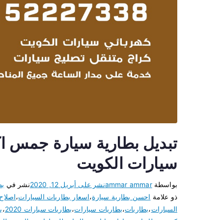
سيارات الكويت
بواسطة
ammar ammar
نشر على
أبريل 12, 2020
نشر في
بط
ذو علامة
احسن بطارية سيارة
،
اسعار بطاريات السيارات
،
اصلاح
السيارات
،
بطاريات
،
بطاريات سيارات
،
بطاريات سيارات 2020
،
ب