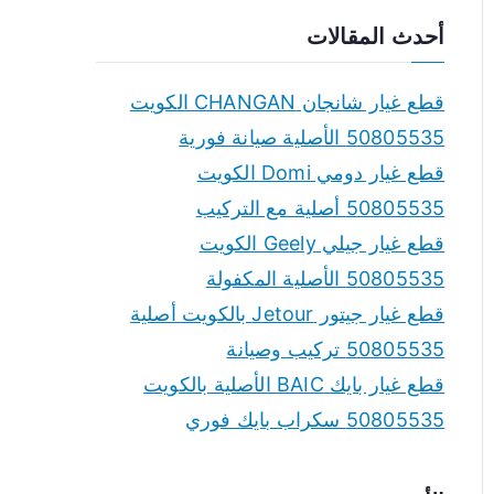
a
أحدث المقالات
r
c
قطع غيار شانجان CHANGAN الكويت
h
50805535 الأصلية صيانة فورية
f
قطع غيار دومي Domi الكويت
o
50805535 أصلية مع التركيب
r
قطع غيار جيلي Geely الكويت
:
50805535 الأصلية المكفولة
قطع غيار جيتور Jetour بالكويت أصلية
50805535 تركيب وصيانة
قطع غيار بايك BAIC الأصلية بالكويت
50805535 سكراب بايك فوري