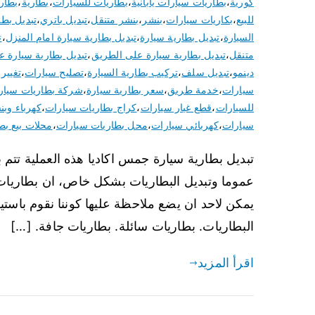
كورية
،
بطاريات سيارات يابانية
،
بطاريات للسيارات
،
بطارية
،
بطار
للبيع
،
بكاريات سيارات
،
بنشر
،
بنشر متنقل
،
تبديل باتري
،
تبديل بطا
السيارة
،
تبديل بطارية سيارة
،
تبديل بطارية سيارة امام المنزل
،
ت
متنقل
،
تبديل بطارية سيارة على الطريق
،
تبديل بطارية سيارة عن
دينمو
،
تبديل سلف
،
تركيب بطارية السيارة
،
تصليح سيارات
،
تغيير 
سيارات
،
خدمة طريق
،
سعر بطارية سيارة
،
شركة بطاريات سيار
للسيارات
،
قطع غيار سيارات
،
كراج بطاريات سيارات
،
كهرباء وبن
سيارات
،
كهربائي سيارات
،
محل بطاريات سيارات
،
محلات بيع بط
تبديل بطارية سيارة جمس اكاديا هذه العملية تتم
عموما وتبديل البطاريات بشكل خاص، ان بطاريات س
يمكن لاحد ان يضع ملاحظة عليها كوننا نقوم باست
البطاريات. بطاريات سائلة. بطاريات جافة. […]
اقرأ المزيد