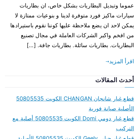
عموما وتبديل البطاريات بشكل خاص، ان بطاريات
سيارات ماكيز فورد متوفرة لدينا و بنوعيات ممتازة لا
يمكن لاحد ان يضع ملاحظة عليها كوننا نقوم باستيرادها
من افخم واكبر الشركات العاملة في مجال تصنيع
البطاريات. بطاريات سائلة. بطاريات جافة. […]
اقرأ المزيد
أحدث المقالات
قطع غيار شانجان CHANGAN الكويت 50805535
الأصلية صيانة فورية
قطع غيار دومي Domi الكويت 50805535 أصلية مع
التركيب
قطع غيار جيلي Geely الكويت 50805535 الأصلية