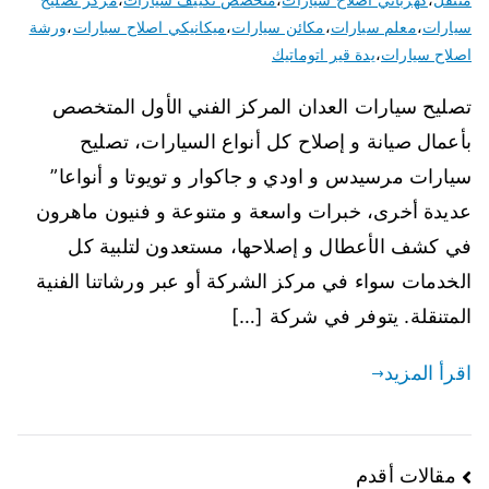
سيارات
،
معلم سيارات
،
مكائن سيارات
،
ميكانيكي اصلاح سيارات
،
ورشة
اصلاح سيارات
،
يدة قير اتوماتيك
تصليح سيارات العدان المركز الفني الأول المتخصص
بأعمال صيانة و إصلاح كل أنواع السيارات، تصليح
سيارات مرسيدس و اودي و جاكوار و تويوتا و أنواعا”
عديدة أخرى، خبرات واسعة و متنوعة و فنيون ماهرون
في كشف الأعطال و إصلاحها، مستعدون لتلبية كل
الخدمات سواء في مركز الشركة أو عبر ورشاتنا الفنية
المتنقلة. يتوفر في شركة […]
اقرأ المزيد
تصفّح
مقالات أقدم