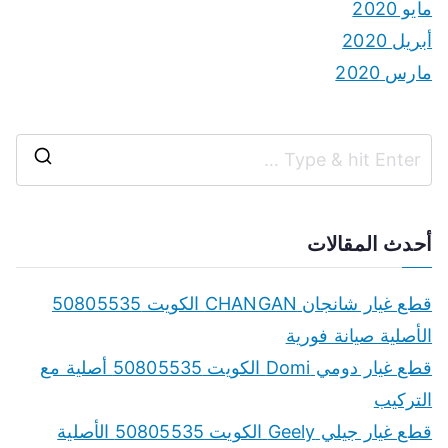
مايو 2020
أبريل 2020
مارس 2020
S
e
a
أحدث المقالات
r
c
قطع غيار شانجان CHANGAN الكويت 50805535
h
الأصلية صيانة فورية
f
قطع غيار دومي Domi الكويت 50805535 أصلية مع
o
التركيب
r
قطع غيار جيلي Geely الكويت 50805535 الأصلية