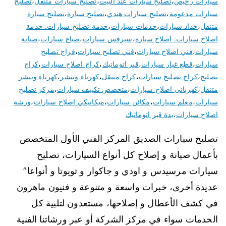
سيارات رخيص
،
تصليح سيارات عند البيت
،
تصليح سيارات متنقل
،
تصليح
سيارات مدعومة
،
تصليح سيارات هندي
،
تصليح سيارة
،
تصليح سيارة
متنقل
،
حداد سيارات
،
خدمات سيارات
،
خدمة تصليح سيارات. خدمة
اصلاح سيارات. اصلاح سيارة
،
سيرفس سيارات
،
صباغ سيارات
،
صيانة
سيارات
،
فني اصلاح سيارات
،
فني تصليح سيارات
،
قراج تصليح
سيارات
،
قطع غيار سيارات
،
قير اتوماتيك
،
كراج اصلاح سيارات
،
كراج
تصليح
،
كراج تصليح سيارات
،
كراج متنقل
،
كهرباء وبنشر
،
كهرباء وبنشر
متنقل
،
كهربائي اصلاح سيارات
،
متخصص تكييف سيارات
،
مركز تصليح
سيارات
،
معلم سيارات
،
مكائن سيارات
،
ميكانيكي اصلاح سيارات
،
ورشة
اصلاح سيارات
،
يدة قير اتوماتيك
تصليح سيارات الصديق المركز الفني الأول المتخصص
بأعمال صيانة و إصلاح كل أنواع السيارات، تصليح
سيارات مرسيدس و اودي و جاكوار و تويوتا و أنواعا”
عديدة أخرى، خبرات واسعة و متنوعة و فنيون ماهرون
في كشف الأعطال و إصلاحها، مستعدون لتلبية كل
الخدمات سواء في مركز الشركة أو عبر ورشاتنا الفنية