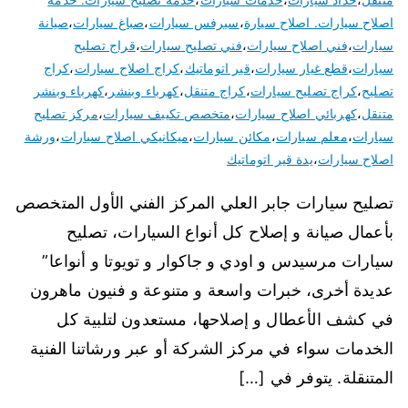
اصلاح سيارات. اصلاح سيارة
،
سيرفس سيارات
،
صباغ سيارات
،
صيانة
سيارات
،
فني اصلاح سيارات
،
فني تصليح سيارات
،
قراج تصليح
سيارات
،
قطع غيار سيارات
،
قير اتوماتيك
،
كراج اصلاح سيارات
،
كراج
تصليح
،
كراج تصليح سيارات
،
كراج متنقل
،
كهرباء وبنشر
،
كهرباء وبنشر
متنقل
،
كهربائي اصلاح سيارات
،
متخصص تكييف سيارات
،
مركز تصليح
سيارات
،
معلم سيارات
،
مكائن سيارات
،
ميكانيكي اصلاح سيارات
،
ورشة
اصلاح سيارات
،
يدة قير اتوماتيك
تصليح سيارات جابر العلي المركز الفني الأول المتخصص
بأعمال صيانة و إصلاح كل أنواع السيارات، تصليح
سيارات مرسيدس و اودي و جاكوار و تويوتا و أنواعا”
عديدة أخرى، خبرات واسعة و متنوعة و فنيون ماهرون
في كشف الأعطال و إصلاحها، مستعدون لتلبية كل
الخدمات سواء في مركز الشركة أو عبر ورشاتنا الفنية
المتنقلة. يتوفر في […]