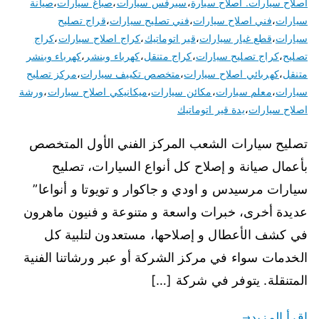
اصلاح سيارات. اصلاح سيارة
،
سيرفس سيارات
،
صباغ سيارات
،
صيانة
سيارات
،
فني اصلاح سيارات
،
فني تصليح سيارات
،
قراج تصليح
سيارات
،
قطع غيار سيارات
،
قير اتوماتيك
،
كراج اصلاح سيارات
،
كراج
تصليح
،
كراج تصليح سيارات
،
كراج متنقل
،
كهرباء وبنشر
،
كهرباء وبنشر
متنقل
،
كهربائي اصلاح سيارات
،
متخصص تكييف سيارات
،
مركز تصليح
سيارات
،
معلم سيارات
،
مكائن سيارات
،
ميكانيكي اصلاح سيارات
،
ورشة
اصلاح سيارات
،
يدة قير اتوماتيك
تصليح سيارات الشعب المركز الفني الأول المتخصص
بأعمال صيانة و إصلاح كل أنواع السيارات، تصليح
سيارات مرسيدس و اودي و جاكوار و تويوتا و أنواعا”
عديدة أخرى، خبرات واسعة و متنوعة و فنيون ماهرون
في كشف الأعطال و إصلاحها، مستعدون لتلبية كل
الخدمات سواء في مركز الشركة أو عبر ورشاتنا الفنية
المتنقلة. يتوفر في شركة […]
اقرأ المزيد