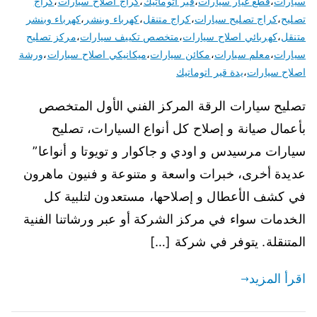
سيارات
،
قطع غيار سيارات
،
قير اتوماتيك
،
كراج اصلاح سيارات
،
كراج
تصليح
،
كراج تصليح سيارات
،
كراج متنقل
،
كهرباء وبنشر
،
كهرباء وبنشر
متنقل
،
كهربائي اصلاح سيارات
،
متخصص تكييف سيارات
،
مركز تصليح
سيارات
،
معلم سيارات
،
مكائن سيارات
،
ميكانيكي اصلاح سيارات
،
ورشة
اصلاح سيارات
،
يدة قير اتوماتيك
تصليح سيارات الرقة المركز الفني الأول المتخصص
بأعمال صيانة و إصلاح كل أنواع السيارات، تصليح
سيارات مرسيدس و اودي و جاكوار و تويوتا و أنواعا”
عديدة أخرى، خبرات واسعة و متنوعة و فنيون ماهرون
في كشف الأعطال و إصلاحها، مستعدون لتلبية كل
الخدمات سواء في مركز الشركة أو عبر ورشاتنا الفنية
المتنقلة. يتوفر في شركة […]
اقرأ المزيد