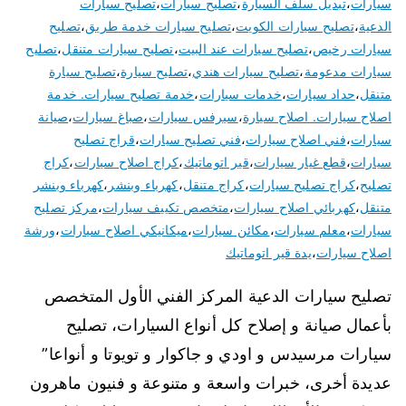
سيارات
،
تبديل سلف السيارة
،
تصليح سيارات
،
تصليح سيارات
الدعية
،
تصليح سيارات الكويت
،
تصليح سيارات خدمة طريق
،
تصليح
سيارات رخيص
،
تصليح سيارات عند البيت
،
تصليح سيارات متنقل
،
تصليح
سيارات مدعومة
،
تصليح سيارات هندي
،
تصليح سيارة
،
تصليح سيارة
متنقل
،
حداد سيارات
،
خدمات سيارات
،
خدمة تصليح سيارات. خدمة
اصلاح سيارات. اصلاح سيارة
،
سيرفس سيارات
،
صباغ سيارات
،
صيانة
سيارات
،
فني اصلاح سيارات
،
فني تصليح سيارات
،
قراج تصليح
سيارات
،
قطع غيار سيارات
،
قير اتوماتيك
،
كراج اصلاح سيارات
،
كراج
تصليح
،
كراج تصليح سيارات
،
كراج متنقل
،
كهرباء وبنشر
،
كهرباء وبنشر
متنقل
،
كهربائي اصلاح سيارات
،
متخصص تكييف سيارات
،
مركز تصليح
سيارات
،
معلم سيارات
،
مكائن سيارات
،
ميكانيكي اصلاح سيارات
،
ورشة
اصلاح سيارات
،
يدة قير اتوماتيك
تصليح سيارات الدعية المركز الفني الأول المتخصص
بأعمال صيانة و إصلاح كل أنواع السيارات، تصليح
سيارات مرسيدس و اودي و جاكوار و تويوتا و أنواعا”
عديدة أخرى، خبرات واسعة و متنوعة و فنيون ماهرون