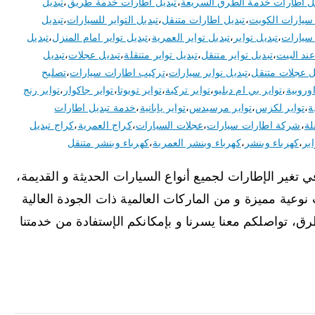
يل اطارات خدمة الطرق السريعة
،
تبديل اطارات خدمة طريق
،
تبديل
 سيارات الكويت
،
تبديل اطارات متنقل
،
تبديل التواير للسيارات
،
تبديل
 سيارات
،
تبديل تواير
،
تبديل تواير العمرية
،
تبديل تواير امام المنزل
،
تبديل
عند البيت
،
تبديل تواير متنقل
،
تبديل تواير متنقلة
،
تبديل عجلات
،
تبديل
ل عجلات متنقل
،
تبديل نوابر سيارات
،
تركيب اطارات سيارات
،
تصليح
اوروبية
،
تواير بي ام دبليو
،
تواير تركية
،
تواير تويوتا
،
تواير جاكوار
،
تواير رنج
ة
،
تواير لكزس
،
تواير مرسيدس
،
تواير يابانية
،
خدمة تبديل اطارات
لة
،
شركة اطارات سيارات
،
عجلات السيارات
،
كراج العمرية
،
كراج تبديل
ير
،
كهرباء وبنشر
،
كهرباء وبنشر العمرية
،
كهرباء وبنشر متنقل
غير الإطارات لجميع أنواع السيارات الحديثة و القديمة،
نوعية مميزة و من الماركات العالمية ذات الجودة العالية
ق، تواصلكم معنا يسرنا و بإمكانكم الإستفادة من خدمتنا