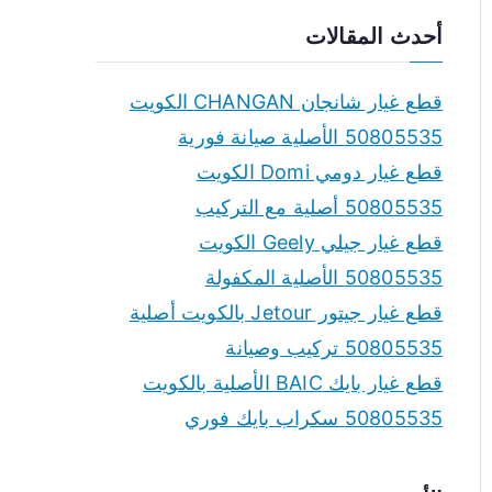
a
أحدث المقالات
r
c
قطع غيار شانجان CHANGAN الكويت
h
50805535 الأصلية صيانة فورية
f
قطع غيار دومي Domi الكويت
o
50805535 أصلية مع التركيب
r
قطع غيار جيلي Geely الكويت
:
50805535 الأصلية المكفولة
قطع غيار جيتور Jetour بالكويت أصلية
50805535 تركيب وصيانة
قطع غيار بايك BAIC الأصلية بالكويت
50805535 سكراب بايك فوري