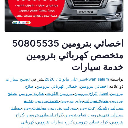
اخصائي بترومين 50805535
متخصص كهربائي بترومين
خدمة سيارات
بواسطة
Rwan salem
نشر على
مايو 12, 2020
نشر في
تصليح سيارات
ذو علامة
اخصائي بترومين
،
اخصائي كهربائي بترومين
،
اصلاح
بترومين
،
افضل كراج بترومين
،
بترومين الكويت
،
بطارية بترومين
،
تصليح
بترومين
،
تصليح سيارات
،
تواير بترومين
،
خدمة بترومين
،
خدمة
سيارات
،
رقم كراج بترومين
،
سيرفس بترومين
،
صيانة بترومين
،
صيانة
سيارات
،
فني بترومين
،
قطع بترومين
،
كراج اخصائي بترومين
،
كراج
بترومين
،
كراج تصليح بترومين
،
كراج سيارات بترومين
،
كهربائي