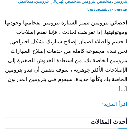
بترومين
،
متخصص بترومين
،
متخصص كهربائي بترومين
،
ميكانيكي
بترومين
،
ورشة بترومين
اخصائي بترومين تتميز السيارة بترومين بفخامتها وجودتها
وموثوقيتها. إذا تعرضت لحادث ، فإننا نقدم إصلاحات
للجسم والطلاء لضمان إصلاح سيارتك بشكل احترافي,
نحن نقدم مجموعة كاملة من خدمات إصلاح السيارات
بترومين الخاصة بك. من استعادة الخدوش الصغيرة إلى
الإصلاحات الأكثر جوهرية ، سوف نضمن أن تبدو بترومين
الخاصة بك وكأنها جديدة. سيقوم فني بترومين المدربون
[…]
اقرأ المزيد
أحدث المقالات