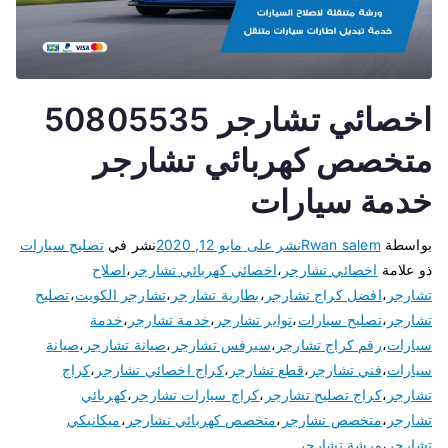
اخصائي تشارجر 50805535
متخصص كهربائي تشارجر
خدمة سيارات
بواسطة
Rwan salem
نشر على
مايو 12, 2020
نشر في
تصليح سيارات
ذو علامة
اخصائي تشارجر
،
اخصائي كهربائي تشارجر
،
اصلاح
تشارجر
،
افضل كراج تشارجر
،
بطارية تشارجر
،
تشارجر الكويت
،
تصليح
تشارجر
،
تصليح سيارات
،
تواير تشارجر
،
خدمة تشارجر
،
خدمة
سيارات
،
رقم كراج تشارجر
،
سيرفس تشارجر
،
صيانة تشارجر
،
صيانة
سيارات
،
فني تشارجر
،
قطع تشارجر
،
كراج اخصائي تشارجر
،
كراج
تشارجر
،
كراج تصليح تشارجر
،
كراج سيارات تشارجر
،
كهربائي
تشارجر
،
متخصص تشارجر
،
متخصص كهربائي تشارجر
،
ميكانيكي
تشارجر
،
ورشة تشارجر