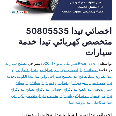
اخصائي تيدا 50805535
متخصص كهربائي تيدا خدمة
سيارات
بواسطة
Rwan salem
نشر على
مايو 17, 2020
نشر في
تصليح سيارات
ذو علامة
اخصائي تيدا
،
اخصائي كهربائي تيدا
،
اصلاح تيدا
،
افضل كراج
تيدا
،
بطارية تيدا
،
تصليح تيدا
،
تصليح سيارات
،
تواير تيدا
،
تيدا الكويت
،
خدمة
تيدا
،
خدمة سيارات
،
رقم كراج تيدا
،
سيرفس تيدا
،
صيانة تيدا
،
صيانة
سيارات
،
فني تيدا
،
قطع تيدا
،
كراج اخصائي تيدا
،
كراج تصليح تيدا
،
كراج
تيدا
،
كراج سيارات تيدا
،
كهربائي تيدا
،
متخصص تيدا
،
متخصص كهربائي
تيدا
،
ميكانيكي تيدا
،
ورشة تيدا
اخصائي تيدا تتميز السيارة تيدا بفخامتها وجودتها