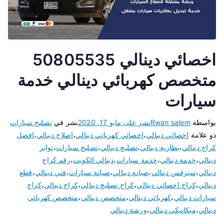
اخصائي دينالي 50805535
متخصص كهربائي دينالي خدمة
سيارات
بواسطة
Rwan salem
نشر على
مايو 17, 2020
نشر في
تصليح سيارات
ذو علامة
اخصائي دينالي
،
اخصائي كهربائي دينالي
،
اصلاح دينالي
،
افضل
كراج دينالي
،
بطارية دينالي
،
تصليح دينالي
،
تصليح سيارات
،
تواير
دينالي
،
خدمة دينالي
،
خدمة سيارات
،
دينالي الكويت
،
رقم كراج
دينالي
،
سيرفس دينالي
،
صيانة دينالي
،
صيانة سيارات
،
فني دينالي
،
قطع
دينالي
،
كراج اخصائي دينالي
،
كراج تصليح دينالي
،
كراج دينالي
،
كراج
سيارات دينالي
،
كهربائي دينالي
،
متخصص دينالي
،
متخصص كهربائي
دينالي
،
ميكانيكي دينالي
،
ورشة دينالي