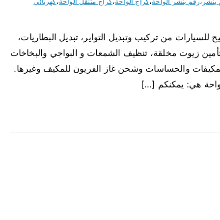
 بنشر
،
رقم بنشر الواحة
،
كراج الواحة
،
كراج متنقل الواحة
،
كهربائي
ح للسيارات من تركيب وتبديل التواير، تبديل البطاريات،
وتأمين زيوت مخلقة، تنظيف الشمعات و البواجي والبخاخات
لمكيفات والحساسات وشحن غاز الفريون للمكيف وغيرها.
واحة هي: يمكنكم […]