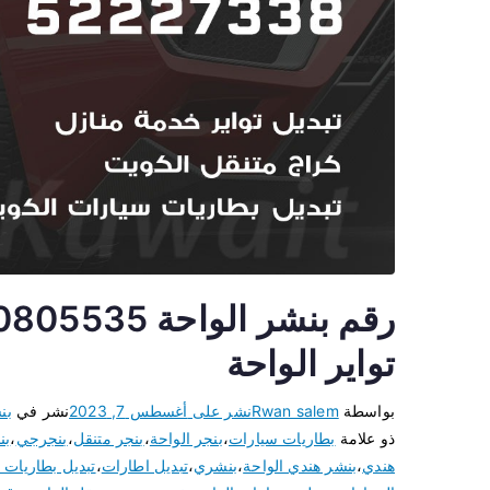
تواير الواحة
بواسطة
Rwan salem
نشر على
أغسطس 7, 2023
نشر في
بن
ذو علامة
بطاريات سيارات
،
بنجر الواحة
،
بنجر متنقل
،
بنجرجي
،
بن
هندي
،
بنشر هندي الواحة
،
بنشري
،
تبديل اطارات
،
تبديل بطاريات ا