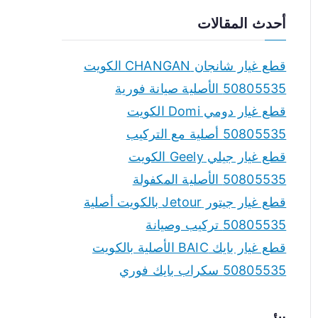
a
أحدث المقالات
r
c
قطع غيار شانجان CHANGAN الكويت
h
50805535 الأصلية صيانة فورية
f
قطع غيار دومي Domi الكويت
o
50805535 أصلية مع التركيب
r
قطع غيار جيلي Geely الكويت
:
50805535 الأصلية المكفولة
قطع غيار جيتور Jetour بالكويت أصلية
50805535 تركيب وصيانة
قطع غيار بايك BAIC الأصلية بالكويت
50805535 سكراب بايك فوري