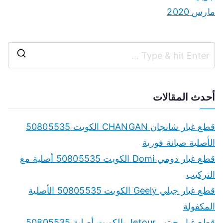
مارس 2020
S
e
a
أحدث المقالات
r
c
قطع غيار شانجان CHANGAN الكويت 50805535
h
الأصلية صيانة فورية
f
قطع غيار دومي Domi الكويت 50805535 أصلية مع
o
التركيب
r
قطع غيار جيلي Geely الكويت 50805535 الأصلية
:
المكفولة
قطع غيار جيتور Jetour بالكويت أصلية 50805535