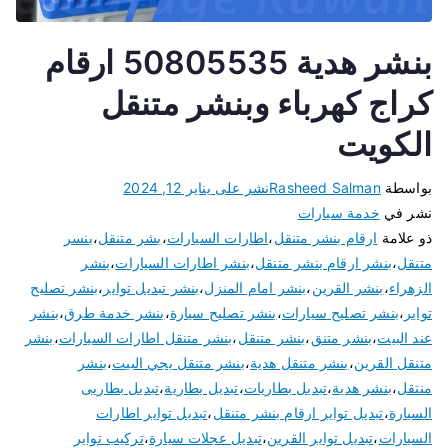
بنشر هدية 50805535 ارقام
كراج كهرباء وبنشر متنقل
الكويت
بواسطة
Rasheed Salman
نشر على
يناير 12, 2024
نشر في
خدمة سيارات
ذو علامة
ارقام بنشر متنقل
،
اطارات السيارات
،
بشر متنقل
،
بنسر
متنقل
،
بنشر ارقام بنشر متنقل
،
بنشر اطارات السيارات
،
بنشر
الزهراء
،
بنشر القرين
،
بنشر امام المنزل
،
بنشر تبديل تواير
،
بنشر تصليح
تواير
،
بنشر تصليح سيارات
،
بنشر تصليح سيارة
،
بنشر خدمة طرق
،
بنشر
عند البيت
،
بنشر متنق
،
بنشر متنقل
،
بنشر متنقل اطارات السيارات
،
بنشر
متنقل القرين
،
بنشر متنقل هدية
،
بنشر متنقل يجي البيت
،
بنشر
منتقل
،
بنشر هدية
،
تبديل بطاريات
،
تبديل بطارية
،
تبديل بطاريى
السيارة
،
تبديل تواير ارقام بنشر متنقل
،
تبديل تواير اطارات
السيارات
،
تبديل تواير القرين
،
تبديل عجلات سيارة
،
تركيب تواير