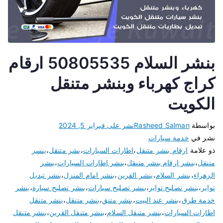
بنشر السلام 50805535 ارقام
كراج كهرباء وبنشر متنقل
الكويت
بواسطة
Rasheed Salman
نشر على
فبراير 5, 2024
نشر في
خدمة سيارات
ذو علامة
ارقام بنشر متنقل
،
اطارات السيارات
،
بشر متنقل
،
بنسر
متنقل
،
بنشر ارقام بنشر متنقل
،
بنشر اطارات السيارات
،
بنشر
الزهراء
،
بنشر السلام
،
بنشر القرين
،
بنشر امام المنزل
،
بنشر تبديل
تواير
،
بنشر تصليح تواير
،
بنشر تصليح سيارات
،
بنشر تصليح سيارة
،
بنشر
خدمة طرق
،
بنشر عند البيت
،
بنشر متنق
،
بنشر متنقل
،
بنشر متنقل
اطارات السيارات
،
بنشر متنقل السلام
،
بنشر متنقل القرين
،
بنشر متنقل