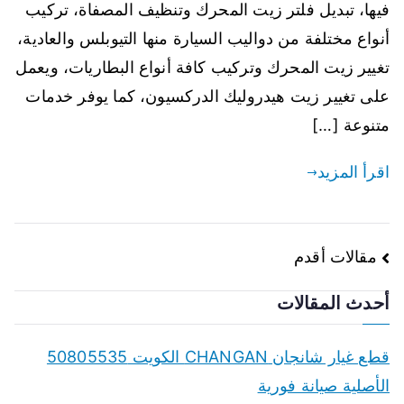
فيها، تبديل فلتر زيت المحرك وتنظيف المصفاة، تركيب
أنواع مختلفة من دواليب السيارة منها التيوبلس والعادية،
تغيير زيت المحرك وتركيب كافة أنواع البطاريات، ويعمل
على تغيير زيت هيدروليك الدركسيون، كما يوفر خدمات
متنوعة […]
اقرأ المزيد
تصفّح
مقالات أقدم
المقالات
أحدث المقالات
قطع غيار شانجان CHANGAN الكويت 50805535
الأصلية صيانة فورية