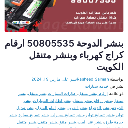
بنشر الدوحة 50805535 ارقام
كراج كهرباء وبنشر متنقل
الكويت
بواسطة
Rasheed Salman
نشر على
مارس 19, 2024
نشر في
خدمة سيارات
ذو علامة
ارقام بنشر متنقل
،
اطارات السيارات
،
بشر متنقل
،
بنسر
متنقل
،
بنشر ارقام بنشر متنقل
،
بنشر اطارات السيارات
،
بنشر
الدوحة
،
بنشر الزهراء
،
بنشر القرين
،
بنشر امام المنزل
،
بنشر تبديل
تواير
،
بنشر تصليح تواير
،
بنشر تصليح سيارات
،
بنشر تصليح سيارة
،
بنشر
خدمة طرق
،
بنشر عند البيت
،
بنشر متنق
،
بنشر متنقل
،
بنشر متنقل