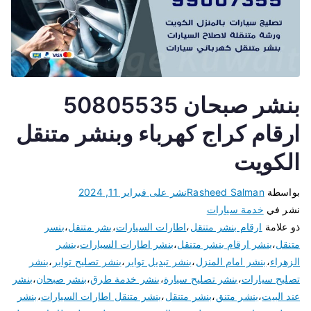
بنشر صبحان 50805535
ارقام كراج كهرباء وبنشر متنقل
الكويت
بواسطة
Rasheed Salman
نشر على
فبراير 11, 2024
نشر في
خدمة سيارات
ذو علامة
ارقام بنشر متنقل
،
اطارات السيارات
،
بشر متنقل
،
بنسر
متنقل
،
بنشر ارقام بنشر متنقل
،
بنشر اطارات السيارات
،
بنشر
الزهراء
،
بنشر امام المنزل
،
بنشر تبديل تواير
،
بنشر تصليح تواير
،
بنشر
تصليح سيارات
،
بنشر تصليح سيارة
،
بنشر خدمة طرق
،
بنشر صبحان
،
بنشر
عند البيت
،
بنشر متنق
،
بنشر متنقل
،
بنشر متنقل اطارات السيارات
،
بنشر