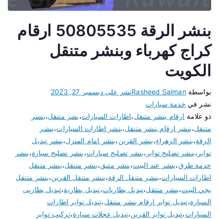
بنشر الرقة 50805535 ارقام
كراج كهرباء وبنشر متنقل
الكويت
بواسطة
Rasheed Salman
نشر على
ديسمبر 27, 2023
نشر في
خدمة سيارات
ذو علامة
ارقام بنشر متنقل
،
اطارات السيارات
،
بشر متنقل
،
بنسر
متنقل
،
بنشر ارقام بنشر متنقل
،
بنشر اطارات السيارات
،
بنشر
الرقة
،
بنشر الزهراء
،
بنشر القرين
،
بنشر امام المنزل
،
بنشر تبديل
تواير
،
بنشر تصليح تواير
،
بنشر تصليح سيارات
،
بنشر تصليح سيارة
،
بنشر
خدمة طرق
،
بنشر عند البيت
،
بنشر متنق
،
بنشر متنقل
،
بنشر متنقل
اطارات السيارات
،
بنشر متنقل الرقة
،
بنشر متنقل القرين
،
بنشر متنقل
يجي البيت
،
بنشر منتقل
،
تبديل بطاريات
،
تبديل بطارية
،
تبديل بطاريى
السيارة
،
تبديل تواير ارقام بنشر متنقل
،
تبديل تواير اطارات
السيارات
،
تبديل تواير القرين
،
تبديل عجلات سيارة
،
تركيب تواير