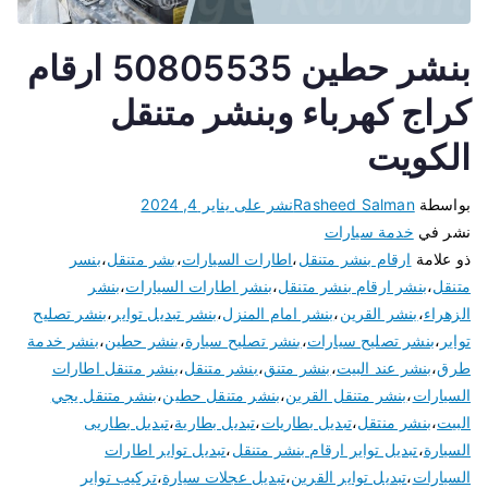
بنشر حطين 50805535 ارقام
كراج كهرباء وبنشر متنقل
الكويت
بواسطة
Rasheed Salman
نشر على
يناير 4, 2024
نشر في
خدمة سيارات
ذو علامة
ارقام بنشر متنقل
،
اطارات السيارات
،
بشر متنقل
،
بنسر
متنقل
،
بنشر ارقام بنشر متنقل
،
بنشر اطارات السيارات
،
بنشر
الزهراء
،
بنشر القرين
،
بنشر امام المنزل
،
بنشر تبديل تواير
،
بنشر تصليح
تواير
،
بنشر تصليح سيارات
،
بنشر تصليح سيارة
،
بنشر حطين
،
بنشر خدمة
طرق
،
بنشر عند البيت
،
بنشر متنق
،
بنشر متنقل
،
بنشر متنقل اطارات
السيارات
،
بنشر متنقل القرين
،
بنشر متنقل حطين
،
بنشر متنقل يجي
البيت
،
بنشر منتقل
،
تبديل بطاريات
،
تبديل بطارية
،
تبديل بطاريى
السيارة
،
تبديل تواير ارقام بنشر متنقل
،
تبديل تواير اطارات
السيارات
،
تبديل تواير القرين
،
تبديل عجلات سيارة
،
تركيب تواير