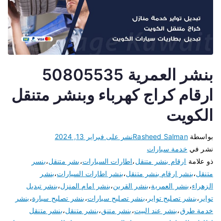
بنشر العمرية 50805535
ارقام كراج كهرباء وبنشر متنقل
الكويت
بواسطة
Rasheed Salman
نشر على
فبراير 13, 2024
نشر في
خدمة سيارات
ذو علامة
ارقام بنشر متنقل
،
اطارات السيارات
،
بشر متنقل
،
بنسر
متنقل
،
بنشر ارقام بنشر متنقل
،
بنشر اطارات السيارات
،
بنشر
الزهراء
،
بنشر العمرية
،
بنشر القرين
،
بنشر امام المنزل
،
بنشر تبديل
تواير
،
بنشر تصليح تواير
،
بنشر تصليح سيارات
،
بنشر تصليح سيارة
،
بنشر
خدمة طرق
،
بنشر عند البيت
،
بنشر متنق
،
بنشر متنقل
،
بنشر متنقل