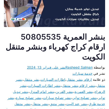
بنشر العمرية 50805535
ارقام كراج كهرباء وبنشر متنقل
الكويت
بواسطة
Rasheed Salman
نشر على
فبراير 13, 2024
نشر في
خدمة سيارات
ذو علامة
ارقام بنشر متنقل
،
اطارات السيارات
،
بشر متنقل
،
بنسر
متنقل
،
بنشر ارقام بنشر متنقل
،
بنشر اطارات السيارات
،
بنشر
الزهراء
،
بنشر العمرية
،
بنشر القرين
،
بنشر امام المنزل
،
بنشر تبديل
تواير
،
بنشر تصليح تواير
،
بنشر تصليح سيارات
،
بنشر تصليح سيارة
،
بنشر
خدمة طرق
،
بنشر عند البيت
،
بنشر متنق
،
بنشر متنقل
،
بنشر متنقل