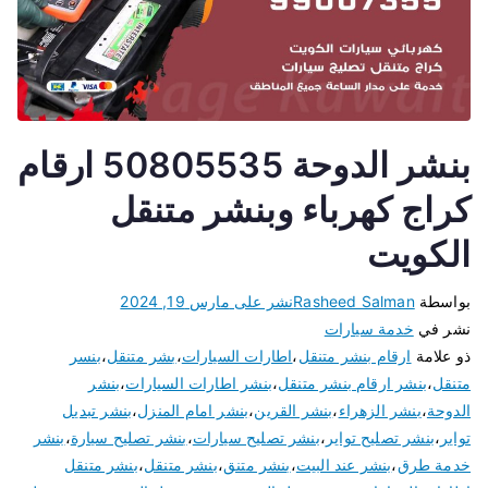
بنشر الدوحة 50805535 ارقام
كراج كهرباء وبنشر متنقل
الكويت
بواسطة
Rasheed Salman
نشر على
مارس 19, 2024
نشر في
خدمة سيارات
ذو علامة
ارقام بنشر متنقل
،
اطارات السيارات
،
بشر متنقل
،
بنسر
متنقل
،
بنشر ارقام بنشر متنقل
،
بنشر اطارات السيارات
،
بنشر
الدوحة
،
بنشر الزهراء
،
بنشر القرين
،
بنشر امام المنزل
،
بنشر تبديل
تواير
،
بنشر تصليح تواير
،
بنشر تصليح سيارات
،
بنشر تصليح سيارة
،
بنشر
خدمة طرق
،
بنشر عند البيت
،
بنشر متنق
،
بنشر متنقل
،
بنشر متنقل