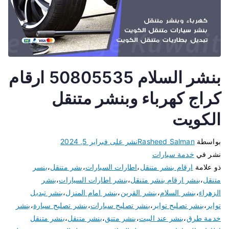
بنشر السلام 50805535 ارقام
كراج كهرباء وبنشر متنقل
الكويت
بواسطة
Rasheed Salman
نشر على
فبراير 5, 2024
نشر في
خدمة سيارات
ذو علامة
ارقام بنشر متنقل
،
اطارات السيارات
،
بشر متنقل
،
بنسر
متنقل
،
بنشر ارقام بنشر متنقل
،
بنشر اطارات السيارات
،
بنشر
الزهراء
،
بنشر السلام
،
بنشر القرين
،
بنشر امام المنزل
،
بنشر تبديل
تواير
،
بنشر تصليح تواير
،
بنشر تصليح سيارات
،
بنشر تصليح سيارة
،
بنشر
خدمة طرق
،
بنشر عند البيت
،
بنشر متنق
،
بنشر متنقل
،
بنشر متنقل