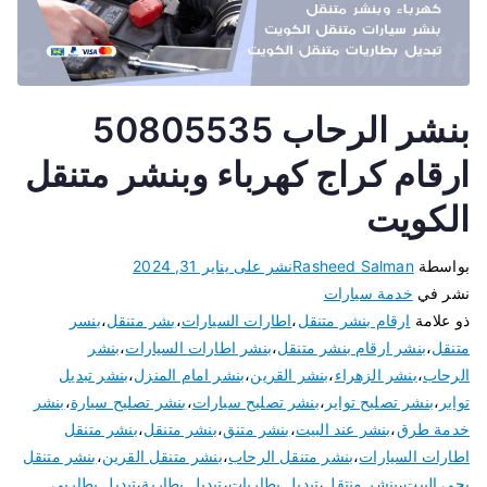
بنشر الرحاب 50805535
ارقام كراج كهرباء وبنشر متنقل
الكويت
بواسطة
Rasheed Salman
نشر على
يناير 31, 2024
نشر في
خدمة سيارات
ذو علامة
ارقام بنشر متنقل
،
اطارات السيارات
،
بشر متنقل
،
بنسر
متنقل
،
بنشر ارقام بنشر متنقل
،
بنشر اطارات السيارات
،
بنشر
الرحاب
،
بنشر الزهراء
،
بنشر القرين
،
بنشر امام المنزل
،
بنشر تبديل
تواير
،
بنشر تصليح تواير
،
بنشر تصليح سيارات
،
بنشر تصليح سيارة
،
بنشر
خدمة طرق
،
بنشر عند البيت
،
بنشر متنق
،
بنشر متنقل
،
بنشر متنقل
اطارات السيارات
،
بنشر متنقل الرحاب
،
بنشر متنقل القرين
،
بنشر متنقل
يجي البيت
،
بنشر منتقل
،
تبديل بطاريات
،
تبديل بطارية
،
تبديل بطاريى