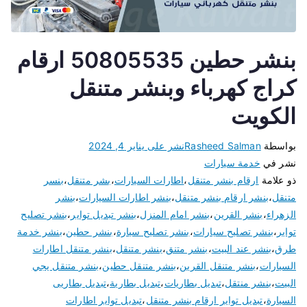
بنشر حطين 50805535 ارقام
كراج كهرباء وبنشر متنقل
الكويت
بواسطة
Rasheed Salman
نشر على
يناير 4, 2024
نشر في
خدمة سيارات
ذو علامة
ارقام بنشر متنقل
،
اطارات السيارات
،
بشر متنقل
،
بنسر
متنقل
،
بنشر ارقام بنشر متنقل
،
بنشر اطارات السيارات
،
بنشر
الزهراء
،
بنشر القرين
،
بنشر امام المنزل
،
بنشر تبديل تواير
،
بنشر تصليح
تواير
،
بنشر تصليح سيارات
،
بنشر تصليح سيارة
،
بنشر حطين
،
بنشر خدمة
طرق
،
بنشر عند البيت
،
بنشر متنق
،
بنشر متنقل
،
بنشر متنقل اطارات
السيارات
،
بنشر متنقل القرين
،
بنشر متنقل حطين
،
بنشر متنقل يجي
البيت
،
بنشر منتقل
،
تبديل بطاريات
،
تبديل بطارية
،
تبديل بطاريى
السيارة
،
تبديل تواير ارقام بنشر متنقل
،
تبديل تواير اطارات