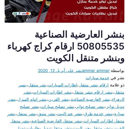
بنشر العارضية الصناعية
50805535 ارقام كراج كهرباء
وبنشر متنقل الكويت
بواسطة
ammar ammar
نشر على
أبريل 12, 2020
نشر في
خدمة سيارات
ذو علامة
ارقام بنشر متنقل
،
اطارات السيارات
،
بشر متنقل
،
بنسر
متنقل
،
بنشر ارقام بنشر متنقل
،
بنشر اطارات السيارات
،
بنشر
الزهراء
،
بنشر العارضية الصناعية
،
بنشر القرين
،
بنشر امام المنزل
،
بنشر
تبديل تواير
،
بنشر تصليح تواير
،
بنشر تصليح سيارات
،
بنشر تصليح
سيارة
،
بنشر خدمة طرق
،
بنشر عند البيت
،
بنشر متنق
،
بنشر متنقل
،
بنشر
متنقل اطارات السيارات
،
بنشر متنقل العارضية الصناعية
،
بنشر متنقل
القرين
،
بنشر متنقل يجي البيت
،
بنشر منتقل
،
تبديل بطاريات
،
تبديل